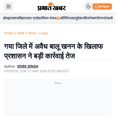
ePaper
होम
झारखण्ड
बिहार
उत्तर प्रदेश
पश्चिम बंगाल
ओरिजिनल
एजुकेशन
बिजनेस
मनोरंजन
टेक
ऑटो
Home
State
Bihar
Gaya
गया जिले में अवैध बालू खनन के खिलाफ
प्रशासन ने बड़ी कार्रवाई तेज
Author
VIVEK SINGH
UPDATED:
SUN, 17 MAY 2026 07:02 AM (IST)
विज्ञापन