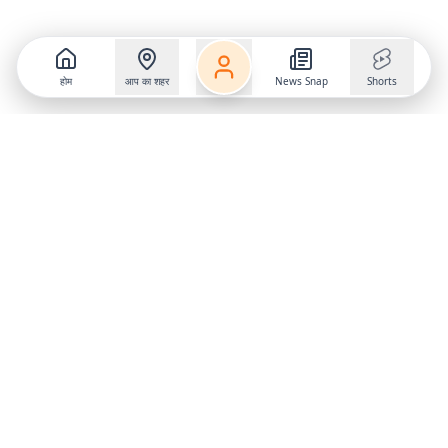
होम
आप का शहर
News Snap
Shorts
Follow us on
X
Download Mobile App
State
›
Jharkhand
›
Hindi News
Gumla News