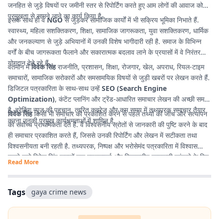
जनहित से जुड़े विषयों पर जमीनी स्तर से रिपोर्टिंग करते हुए आम लोगों की आवाज को
प्रमुखता से सामने लाने का कार्य किया है.
इसके साथ ही वे
NGO
से जुड़कर सामाजिक कार्यों में भी सक्रिय भूमिका निभाते हैं.
स्वास्थ्य, महिला सशक्तिकरण, शिक्षा, सामाजिक जागरूकता, युवा सशक्तिकरण, धार्मिक
और जनकल्याण से जुड़े अभियानों में उनकी विशेष भागीदारी रही है. समाज के विभिन्न
वर्गों के बीच जागरूकता फैलाने और सकारात्मक बदलाव लाने के प्रयासों में वे निरंतर
योगदान देते रहे हैं.
वर्तमान में
विवेक सिंह
राजनीति, प्रशासन, शिक्षा, रोजगार, खेल, अपराध, रियल-टाइम
समाचारों, सामाजिक सरोकारों और समसामयिक विषयों से जुड़ी खबरों पर लेखन करते हैं.
डिजिटल पत्रकारिता के साथ-साथ उन्हें
SEO (Search Engine
Optimization)
, कंटेंट प्लानिंग और ट्रेंड-आधारित समाचार लेखन की अच्छी समझ
है. ब्रेकिंग न्यूज की पहचान, त्वरित कवरेज और कम समय में तथ्यपरक समाचार तैयार
विवेक सिंह
किसी भी समाचार को प्रकाशित करने से पहले तथ्यों की जांच और सत्यापन
करना उनकी प्रमुख कार्यक्षमताओं में शामिल है.
को सर्वोच्च प्राथमिकता देते हैं. वे विश्वसनीय स्रोतों से जानकारी की पुष्टि करने के बाद
ही समाचार प्रकाशित करते हैं, जिससे उनकी रिपोर्टिंग और लेखन में सटीकता तथा
विश्वसनीयता बनी रहती है. तथ्यपरक, निष्पक्ष और भरोसेमंद पत्रकारिता में विश्वास
रखने वाले विवेक सिंह पाठकों तक गुणवत्तापूर्ण और विश्वसनीय जानकारी पहुंचाने के लिए
Read More
प्रतिबद्ध हैं.
Tags
gaya crime news