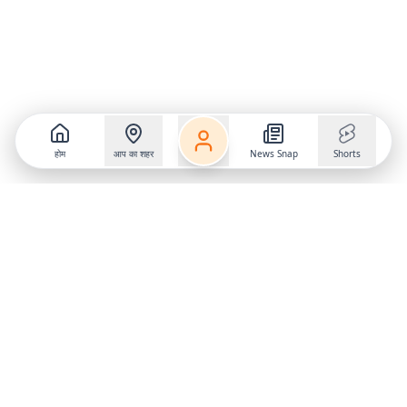
होम
आप का शहर
News Snap
Shorts
Follow us on
X
Download Mobile App