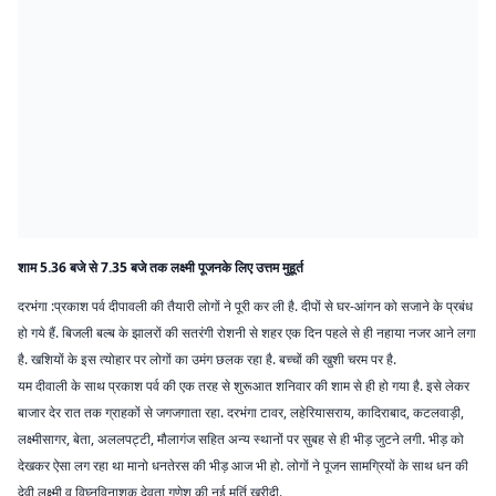
शाम 5.36 बजे से 7.35 बजे तक लक्ष्मी पूजन
के लिए उत्तम मुहूर्त
दरभंगा :
प्रकाश पर्व दीपावली की तैयारी लोगों ने पूरी कर ली है. दीपों से घर-आंगन को सजाने के प्रबंध
हो गये हैं. बिजली बल्ब के झालरों की सतरंगी रोशनी से शहर एक दिन पहले से ही नहाया नजर आने लगा
है. खशियों के इस त्योहार पर लोगों का उमंग छलक रहा है. बच्चों की खुशी चरम पर है.
यम दीवाली के साथ प्रकाश पर्व की एक तरह से शुरूआत शनिवार की शाम से ही हो गया है. इसे लेकर
बाजार देर रात तक ग्राहकों से जगजगाता रहा. दरभंगा टावर, लहेरियासराय, कादिराबाद, कटलवाड़ी,
लक्ष्मीसागर, बेता, अललपट्टी, मौलागंज सहित अन्य स्थानों पर सुबह से ही भीड़ जुटने लगी. भीड़ को
देखकर ऐसा लग रहा था मानो धनतेरस की भीड़ आज भी हो. लोगों ने पूजन सामग्रियों के साथ धन की
देवी लक्ष्मी व विघ्नविनाशक देवता गणेश की नई मूर्ति खरीदी.