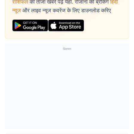
राशिफल
की ताजा खबरें पढ़ें यहां. रोजाना की ब्रेकिंग
हिंदी
न्यूज
और लाइव न्यूज कवरेज के लिए डाउनलोड करिए
विज्ञापन