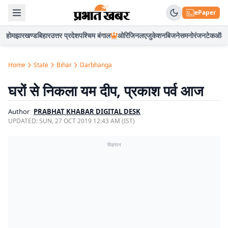
ePaper
होम
झारखण्ड
बिहार
उत्तर प्रदेश
पश्चिम बंगाल
ओरिजिनल
एजुकेशन
बिजनेस
मनोरंजन
टेक
ऑटो
Home
State
Bihar
Darbhanga
घरों से निकला यम दीप, प्रकाश पर्व आज
Author
PRABHAT KHABAR DIGITAL DESK
UPDATED:
SUN, 27 OCT 2019 12:43 AM (IST)
विज्ञापन