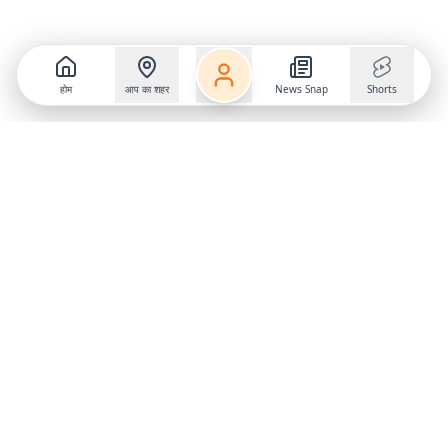
होम
आप का शहर
News Snap
Shorts
Follow us on
X
Download Mobile App
State
›
Jharkhand
›
Hindi News
Gumla News