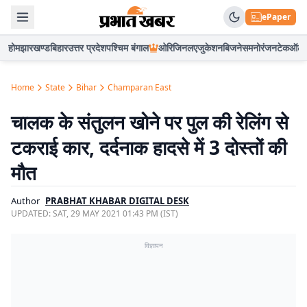
ePaper
होम
झारखण्ड
बिहार
उत्तर प्रदेश
पश्चिम बंगाल
ओरिजिनल
एजुकेशन
बिजनेस
मनोरंजन
टेक
ऑटो
Home
State
Bihar
Champaran East
चालक के संतुलन खोने पर पुल की रेलिंग से
टकराई कार, दर्दनाक हादसे में 3 दोस्तों की
मौत
Author
PRABHAT KHABAR DIGITAL DESK
UPDATED:
SAT, 29 MAY 2021 01:43 PM (IST)
विज्ञापन