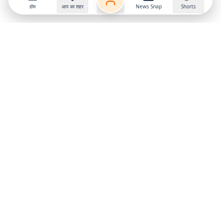
होम
आप का शहर
News Snap
Shorts
Follow us on
X
Download Mobile App
State
›
Jharkhand
›
Hindi News
Gumla News
Bihar News
Dumka News
Delhi News
Ranchi News
Odisha News
Bokaro News