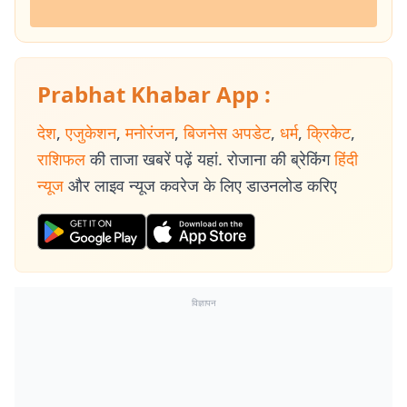
Prabhat Khabar App :
देश
,
एजुकेशन
,
मनोरंजन
,
बिजनेस अपडेट
,
धर्म
,
क्रिकेट
,
राशिफल
की ताजा खबरें पढ़ें यहां. रोजाना की ब्रेकिंग
हिंदी
न्यूज
और लाइव न्यूज कवरेज के लिए डाउनलोड करिए
विज्ञापन