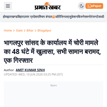
ePaper
होम
झारखण्ड
बिहार
उत्तर प्रदेश
पश्चिम बंगाल
ओरिजिनल
एजुकेशन
बिजनेस
मनोरंजन
टेक
ऑटो
Home
State
Bihar
Bhagalpur
भागलपुर सांसद के कार्यालय में चोरी मामले
का 48 घंटे में खुलासा, सभी सामान बरामद,
एक गिरफ्तार
Author
AMIT KUMAR SINH
UPDATED:
WED, 10 JUN 2026 03:25 PM (IST)
विज्ञापन