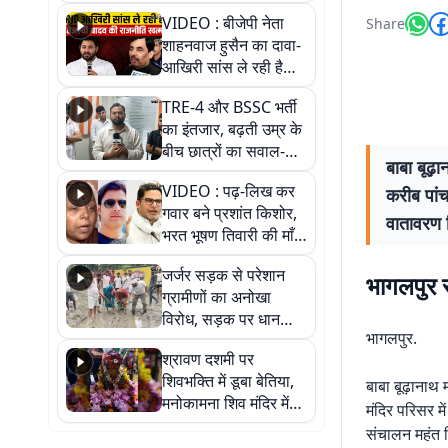
VIDEO : बीजेपी नेता
Share
शाहनवाज हुसैन का दावा-
आखिरी सांस ले रही है
RJD, तेजस्वी को लेकर
TRE-4 और BSSC भर्ती
क्या कहा, सुनिए
का इंतजार, बढ़ती उम्र के
बीच छात्रों का सवाल-
बाबा बूढ़
आखिर कब आएगी बहाली?
VIDEO : पढ़-लिख कर
करीब पांच
देखें वीडियो
गवार बने प्रशांत किशोर,
वातावरण 
भरत भूषण तिवारी की माँ ने
कहा नहीं थी उम्मीद, बेटा
जर्जर सड़क से परेशान
था तो किसी को बोलने की
भागलपुर स
ग्रामीणों का अनोखा
नहीं थी हिम्मत
विरोध, सड़क पर धान
भागलपुर.
रोपकर और खाद डालकर
श्रावण दशमी पर
जताया आक्रोश
शिवभक्ति में डूबा बेतिया,
बाबा बूढ़ानाथ 
मनोकामना शिव मंदिर में
मंदिर परिसर मे
हुआ भव्य श्रृंगार
संचालन महंत श