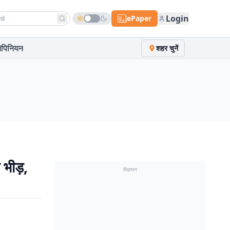
h news
Login
ePaper
पिनियन
शहर चुनें
 भीड़,
विज्ञापन