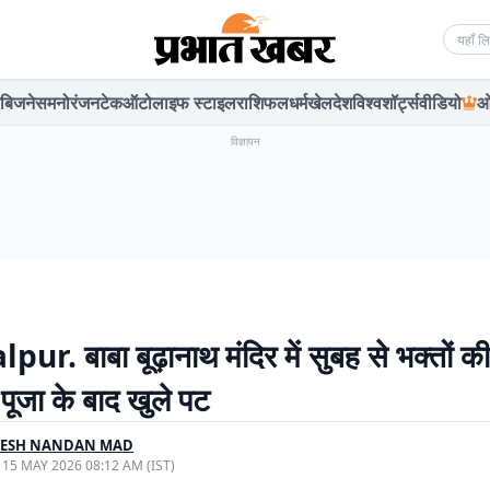
Searc
बिजनेस
मनोरंजन
टेक
ऑटो
लाइफ स्टाइल
राशिफल
धर्म
खेल
देश
विश्व
शॉर्ट्स
वीडियो
ओ
विज्ञापन
r. बाबा बूढ़ानाथ मंदिर में सुबह से भक्तों की
पूजा के बाद खुले पट
JESH NANDAN MAD
, 15 MAY 2026 08:12 AM (IST)