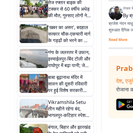
तेज रफ्तार बाइक की
टक्कर से 60 वर्षीय अधेड़
लेखक के 
की मौत, गुस्साए लोगों ने
By
ब्
एकचारी-महगामा सड़क
ब्रजेश नंदन माधुर
'खबर का असर', बदहाल
किया जाम
शुरुआत दैनिक जाग
सत्कार चौक-एकचारी मार्ग
के गड्ढों को भरने का काम
Read More
शुरू
गंगा के जलस्तर में उफान,
इस्माईलपुर-बिंद टोली और
राघोपुर में बढ़ा पानी; जेबी
Prab
चोरहर में चेतावनी स्तर
बाबा बूढ़ानाथ मंदिर में
पार
देश
,
एजु
सावन की दूसरी रविवारी
रोजाना की
पर हुई विशेष सरकारी
पूजा, पट खुलते ही उमड़े
Vikramshila Setu
श्रद्धालु
तीन महीने रहेगा बंद,
भागलपुर-कटिहार स्पेशल
ट्रेन दिसंबर तक चलेगी
बंगाल, बिहार और झारखंड