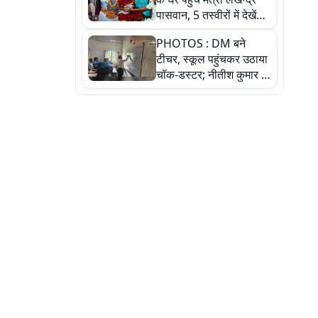
पासवान, 5 तस्वीरों में देखें
उस भावुक पल की पूरी
PHOTOS : DM बने
कहानी
टीचर, स्कूल पहुंचकर उठाया
चॉक-डस्टर; नीतीश कुमार के
इस चहेते अधिकारी को
जानिए