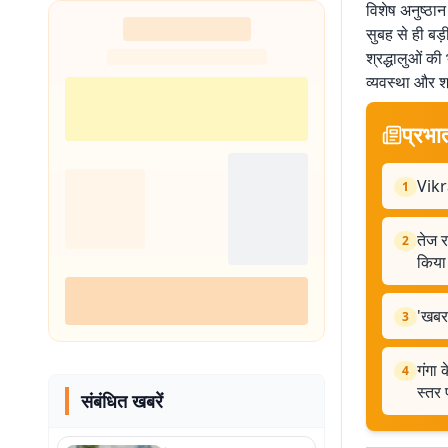
विशेष अनुष्ठान
सुबह से ही बड़
श्रद्धालुओं की
व्यवस्था और श्
प्रभा
Vikr
1
तेज र
2
किया
'खबर
3
गंगा 
4
स्तर 
संबंधित खबरें