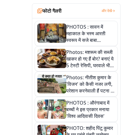
फोटो गैलरी
और देखें
PHOTOS : सावन में
महाकाल के भस्म आरती
स्वरूप में सजे बाबा
औघड़दानी, तस्वीरों में करें
Photos: मशरूम की सब्जी
अद्भुत दर्शन
खाकर हो गए हैं बोर? बनाएं ये
5 टेस्टी रेसिपी, घरवाले भी
मांगेंगे बार-बार
Photos: नीतीश कुमार के
'विजन' को कैसी नजर लगी,
परेशान करनेवाली हैं पटना में
गंगा घाट की ये 11 तस्वीरें
PHOTOS : औरंगाबाद में
बच्चों ने इस प्रकार मनाया
'विश्व आदिवासी दिवस'
PHOTO: शहीद पिंटू कुमार
के घर पहुंचे मंत्री लखेन्द्र