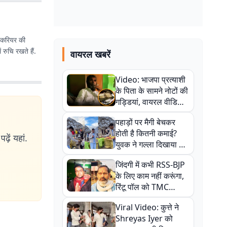
ं. करियर की
 रुचि रखते हैं.
वायरल खबरें
Video: भाजपा प्रत्याशी
के पिता के सामने नोटों की
गड्डियां, वायरल वीडियो
से राजनीति में उबाल,
पहाड़ों पर मैगी बेचकर
अजित महतो बोले- TMC
होती है कितनी कमाई?
की गंदी चाल
ढ़ें यहां.
युवक ने गल्ला दिखाया तो
नौकरी वालों के खड़े हो गए
जिंदगी में कभी RSS-BJP
कान
के लिए काम नहीं करूंगा,
रिंटू पॉल को TMC
ऑफिस में ले जाकर पीटा,
Viral Video: कुत्ते ने
Video वायरल
Shreyas Iyer को