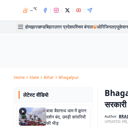
°C
|
|
|
|
--
होम
झारखण्ड
बिहार
उत्तर प्रदेश
पश्चिम बंगाल
ओरिजिनल
एजुकेशन
Home
State
Bihar
Bhagalpur
Bhagalpu
लेटेस्ट वीडियो
सरकारी 
बाबा बैद्यनाथ धाम में कूपन
दर्शन बंद, उमड़ी कांवरियों
Author
BRA
UPDATED:
FRI
की भीड़