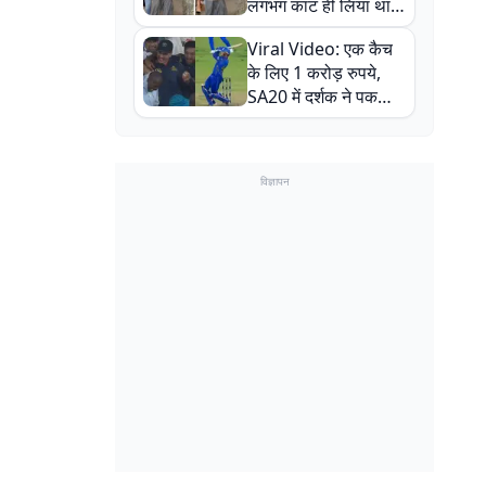
लगभग काट ही लिया था,
न्यूजीलैंड सीरीज से पहले
Viral Video: एक कैच
बाल-बाल बचे
के लिए 1 करोड़ रुपये,
SA20 में दर्शक ने पकड़ा
एक हाथ से गजब का कैच
विज्ञापन