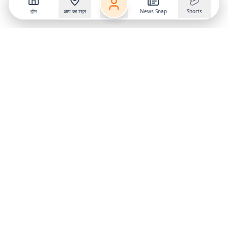
होम
आप का शहर
News Snap
Shorts
Follow us on
X
Download Mobile App
State
›
Jharkhand
›
Hindi News
Gumla News
Bihar News
Dumka News
Delhi News
Ranchi News
Odisha News
Bokaro News