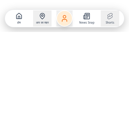
होम
आप का शहर
News Snap
Shorts
Follow us on
X
Download Mobile App
State
›
Jharkhand
›
Hindi News
Gumla News