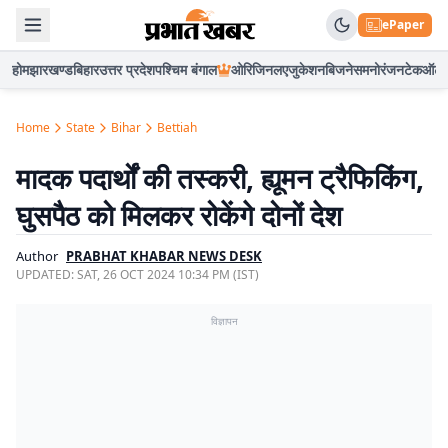
ePaper
होम
झारखण्ड
बिहार
उत्तर प्रदेश
पश्चिम बंगाल
ओरिजिनल
एजुकेशन
बिजनेस
मनोरंजन
टेक
ऑटो
Home
State
Bihar
Bettiah
मादक पदार्थों की तस्करी, ह्यूमन ट्रैफिकिंग,
घुसपैठ को मिलकर रोकेंगे दोनों देश
Author
PRABHAT KHABAR NEWS DESK
UPDATED:
SAT, 26 OCT 2024 10:34 PM (IST)
विज्ञापन