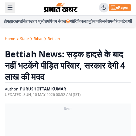
ePaper
होम
झारखण्ड
बिहार
उत्तर प्रदेश
पश्चिम बंगाल
ओरिजिनल
एजुकेशन
बिजनेस
मनोरंजन
टेक
ऑटो
Home
State
Bihar
Bettiah
Bettiah News: सड़क हादसे के बाद
नहीं भटकेंगे पीड़ित परिवार, सरकार देगी 4
लाख की मदद
Author
PURUSHOTTAM KUMAR
UPDATED:
SUN, 10 MAY 2026 08:52 AM (IST)
विज्ञापन