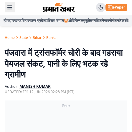
ePaper
होम
झारखण्ड
बिहार
उत्तर प्रदेश
पश्चिम बंगाल
ओरिजिनल
एजुकेशन
बिजनेस
मनोरंजन
टेक
ऑटो
Home
State
Bihar
Banka
पंजवारा में ट्रांसफाॅर्मर चोरी के बाद गहराया
पेयजल संकट, पानी के लिए भटक रहे
ग्रामीण
Author
MANISH KUMAR
UPDATED:
FRI, 12 JUN 2026 02:28 PM (IST)
विज्ञापन