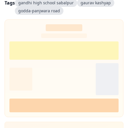
Tags
gandhi high school sabalpur
gaurav kashyap
godda-panjwara road