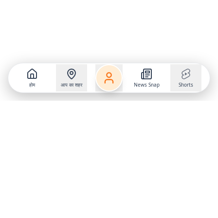
होम
आप का शहर
News Snap
Shorts
Follow us on
X
Download Mobile App