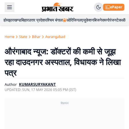
ePaper
होम
झारखण्ड
बिहार
उत्तर प्रदेश
पश्चिम बंगाल
ओरिजिनल
एजुकेशन
बिजनेस
मनोरंजन
टेक
ऑटो
Home
State
Bihar
Aurangabad
औरंगाबाद न्यूज: डॉक्टरों की कमी से जूझ
रहा दाउदनगर अस्पताल, विधायक ने लिखा
पत्र
Author
KUMARSURYAKANT
UPDATED:
SUN, 17 MAY 2026 05:05 PM (IST)
विज्ञापन