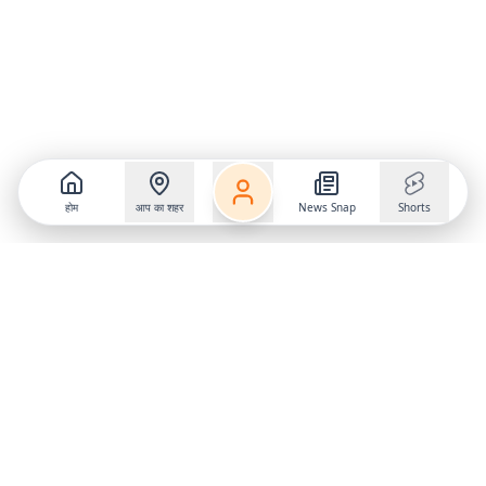
होम
आप का शहर
News Snap
Shorts
Follow us on
X
Download Mobile App