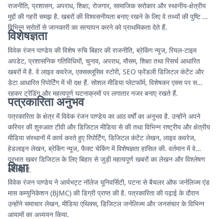
राजनीति, प्रशासन, अपराध, शिक्षा, रोजगार, सामाजिक सरोकार और स्थानीय-क्षेत्रीय
मुद्दों की गहरी समझ है. खबरों की विश्वसनीयता बनाए रखने के लिए वे तथ्यों की पुष्टि और
विभिन्न स्रोतों से जानकारी का सत्यापन करने को प्राथमिकता देते हैं.
विशेषज्ञता
विवेक रंजन पाण्डेय की विशेष रुचि बिहार की राजनीति, ब्रेकिंग न्यूज, रियल-टाइम
अपडेट, प्रशासनिक गतिविधियों, चुनाव, अपराध, मौसम, शिक्षा तथा रिसर्च आधारित
खबरों में है. वे लाइव कवरेज, एक्सक्लूसिव स्टोरी, SEO फ्रेंडली डिजिटल कंटेंट और
डेटा आधारित रिपोर्टिंग में भी दक्ष हैं. सोशल मीडिया प्लेटफॉर्म, विशेषकर एक्स पर सक्रिय
रहकर ट्रेंडिंग और महत्वपूर्ण घटनाक्रमों पर लगातार नजर बनाए रखते हैं.
पत्रकारिता अनुभव
पत्रकारिता के क्षेत्र में विवेक रंजन पाण्डेय का आठ वर्षों का अनुभव है. उन्होंने अपने
करियर की शुरुआत टीवी और डिजिटल मीडिया से की तथा विभिन्न राष्ट्रीय और क्षेत्रीय
मीडिया संस्थानों में कार्य करते हुए रिपोर्टिंग, डिजिटल कंटेंट लेखन, लाइव कवरेज,
हेडलाइन लेखन, ब्रेकिंग न्यूज, फैक्ट चेकिंग में विशेषज्ञता हासिल की. वर्तमान में वे
प्रभात खबर डिजिटल के लिए बिहार से जुड़ी महत्वपूर्ण खबरों का लेखन और विश्लेषण
शिक्षा
कर रहे हैं.
विवेक रंजन पाण्डेय ने आर्यभट्ट नॉलेज यूनिवर्सिटी, पटना से बैचलर ऑफ जर्नलिज्म एंड
मास कम्युनिकेशन (BJMC) की डिग्री प्राप्त की है. पत्रकारिता की पढ़ाई के दौरान
उन्होंने समाचार लेखन, मीडिया एथिक्स, डिजिटल जर्नलिज्म और जनसंचार के विभिन्न
आयामों का अध्ययन किया.