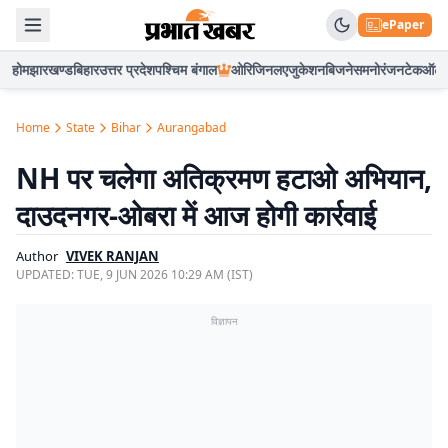
ePaper
होम
झारखण्ड
बिहार
उत्तर प्रदेश
पश्चिम बंगाल
ओरिजिनल
एजुकेशन
बिजनेस
मनोरंजन
टेक
ऑटो
Home
State
Bihar
Aurangabad
NH पर चलेगा अतिक्रमण हटाओ अभियान,
दाउदनगर-ओबरा में आज होगी कार्रवाई
Author
VIVEK RANJAN
UPDATED:
TUE, 9 JUN 2026 10:29 AM (IST)
विज्ञापन