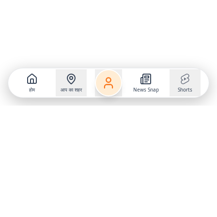
होम
आप का शहर
News Snap
Shorts
Follow us on
X
Download Mobile App