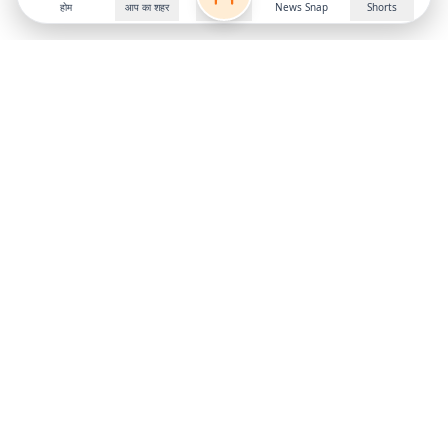
होम
आप का शहर
News Snap
Shorts
Follow us on
X
Download Mobile App
State
›
Jharkhand
›
Hindi News
Gumla News
Bihar News
Dumka News
Delhi News
Ranchi News
Odisha News
Bokaro News