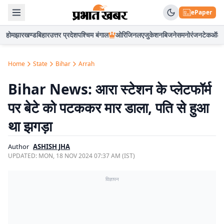
ePaper
होम
झारखण्ड
बिहार
उत्तर प्रदेश
पश्चिम बंगाल
ओरिजिनल
एजुकेशन
बिजनेस
मनोरंजन
टेक
ऑटो
Home
State
Bihar
Arrah
Bihar News: आरा स्टेशन के प्लेटफॉर्म
पर बेटे को पटककर मार डाला, पति से हुआ
था झगड़ा
Author
ASHISH JHA
UPDATED:
MON, 18 NOV 2024 07:37 AM (IST)
विज्ञापन