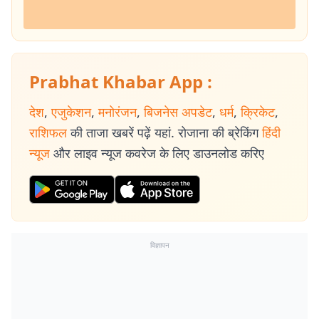
Prabhat Khabar App :
देश
,
एजुकेशन
,
मनोरंजन
,
बिजनेस अपडेट
,
धर्म
,
क्रिकेट
,
राशिफल
की ताजा खबरें पढ़ें यहां. रोजाना की ब्रेकिंग
हिंदी
न्यूज
और लाइव न्यूज कवरेज के लिए डाउनलोड करिए
विज्ञापन