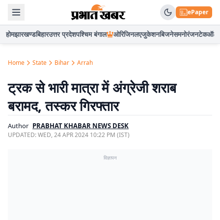
ePaper
होम
झारखण्ड
बिहार
उत्तर प्रदेश
पश्चिम बंगाल
ओरिजिनल
एजुकेशन
बिजनेस
मनोरंजन
टेक
ऑटो
Home
State
Bihar
Arrah
ट्रक से भारी मात्रा में अंग्रेजी शराब
बरामद, तस्कर गिरफ्तार
Author
PRABHAT KHABAR NEWS DESK
UPDATED:
WED, 24 APR 2024 10:22 PM (IST)
विज्ञापन