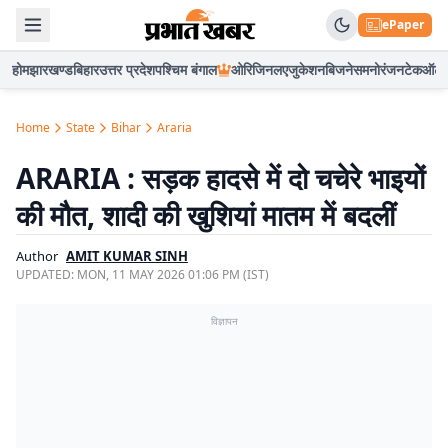
ePaper
होम
झारखण्ड
बिहार
उत्तर प्रदेश
पश्चिम बंगाल
ओरिजिनल
एजुकेशन
बिजनेस
मनोरंजन
टेक
ऑटो
Home
State
Bihar
Araria
ARARIA : सड़क हादसे में दो चचेरे भाइयों
की मौत, शादी की खुशियां मातम में बदलीं
Author
AMIT KUMAR SINH
UPDATED:
MON, 11 MAY 2026 01:06 PM (IST)
विज्ञापन