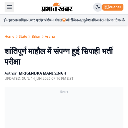
ePaper
होम
झारखण्ड
बिहार
उत्तर प्रदेश
पश्चिम बंगाल
ओरिजिनल
एजुकेशन
बिजनेस
मनोरंजन
टेक
ऑटो
Home
State
Bihar
Araria
शांतिपूर्ण माहौल में संपन्न हुई सिपाही भर्ती
परीक्षा
Author
MRIGENDRA MANI SINGH
UPDATED:
SUN, 14 JUN 2026 07:16 PM (IST)
विज्ञापन