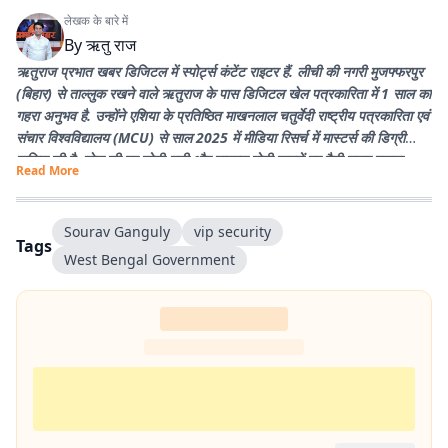
लेखक के बारे में
By
ऋतु राज
ऋतुराज प्रभात खबर डिजिटल में स्पोर्ट्स कंटेंट राइटर हैं. लीची की नगरी मुजफ्फरपुर
(बिहार) से ताल्लुक रखने वाले ऋतुराज के पास डिजिटल खेल पत्रकारिता में 1 साल का
गहरा अनुभव है. उन्होंने एशिया के प्रतिष्ठित माखनलाल चतुर्वेदी राष्ट्रीय पत्रकारिता एवं
संचार विश्वविद्यालय (MCU) से साल 2025 में मीडिया रिसर्च में मास्टर्स की डिग्री
हासिल की है. खेल की हर छोटी-बड़ी और वायरल होती खबरों पर पैनी नजर रखना
Read More
उनकी खासियत है. उनका मुख्य लक्ष्य प्रभात खबर के पाठकों तक खेल जगत की हर
सटीक और विश्लेषण से भरी खबर सबसे पहले पहुंचाना है. पढ़ने और क्रिकेट खेलने के
शौकीन ऋतुराज खेल को सिर्फ कवर नहीं करते, बल्कि उसकी बारीकियों को जीते हैं.
Sourav Ganguly
vip security
Tags
West Bengal Government