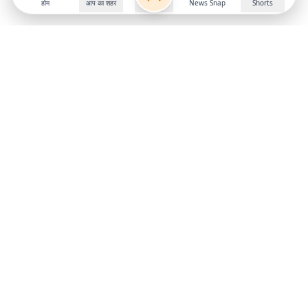
होम
आप का शहर
News Snap
Shorts
Follow us on
X
Download Mobile App
State
›
Jharkhand
›
Hindi News
Gumla News
Bihar News
Dumka News
Delhi News
Ranchi News
Odisha News
Bokaro News