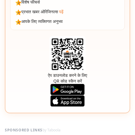
विशेष फीचर्स
प्रभात खबर ओरिजिनल्स
पढ़ें
आपके लिए व्यक्तिगत अनुभव
ऐप डाउनलोड करने के लिए
QR कोड स्कैन करें
SPONSORED LINKS
by Taboola