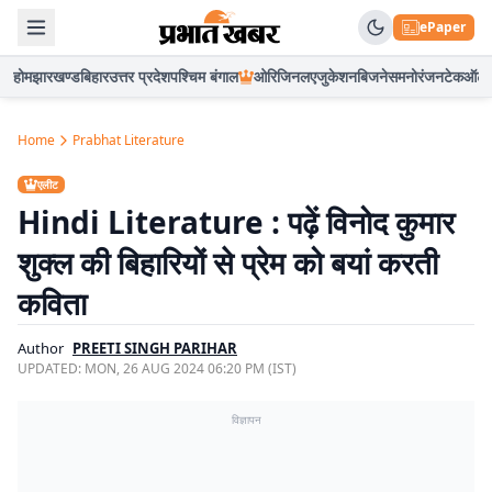
ePaper
होम
झारखण्ड
बिहार
उत्तर प्रदेश
पश्चिम बंगाल
ओरिजिनल
एजुकेशन
बिजनेस
मनोरंजन
टेक
ऑटो
Home
Prabhat Literature
एलीट
Hindi Literature : पढ़ें विनोद कुमार
शुक्ल की बिहारियों से प्रेम को बयां करती
कविता
Author
PREETI SINGH PARIHAR
UPDATED:
MON, 26 AUG 2024 06:20 PM (IST)
विज्ञापन