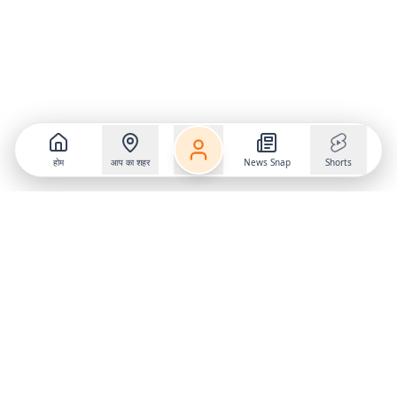
होम
आप का शहर
News Snap
Shorts
Follow us on
X
Download Mobile App