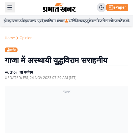
ePaper
होम
झारखण्ड
बिहार
उत्तर प्रदेश
पश्चिम बंगाल
ओरिजिनल
एजुकेशन
बिजनेस
मनोरंजन
टेक
ऑटो
Home
Opinion
एलीट
गाजा में अस्थायी युद्धविराम सराहनीय
Author
डॉ धनंजय
UPDATED:
FRI, 24 NOV 2023 07:29 AM (IST)
विज्ञापन