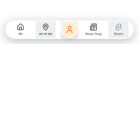
होम
आप का शहर
News Snap
Shorts
Follow us on
X
Download Mobile App
State
›
Jharkhand
›