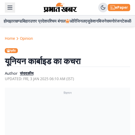
ePaper
होम
झारखण्ड
बिहार
उत्तर प्रदेश
पश्चिम बंगाल
ओरिजिनल
एजुकेशन
बिजनेस
मनोरंजन
टेक
ऑटो
Home
Opinion
एलीट
यूनियन कार्बाइड का कचरा
Author
संपादकीय
UPDATED:
FRI, 3 JAN 2025 06:10 AM (IST)
विज्ञापन