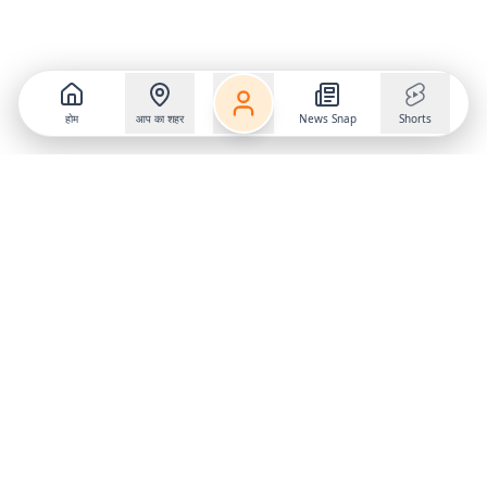
होम
आप का शहर
News Snap
Shorts
Follow us on
X
Download Mobile App
State
›
Jharkhand
›