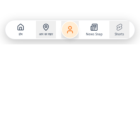
होम
आप का शहर
News Snap
Shorts
Follow us on
X
Download Mobile App
State
›
Jharkhand
›