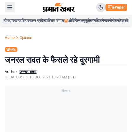
ePaper
होम
झारखण्ड
बिहार
उत्तर प्रदेश
पश्चिम बंगाल
ओरिजिनल
एजुकेशन
बिजनेस
मनोरंजन
टेक
ऑटो
Home
Opinion
एलीट
जनरल रावत के फैसले रहे दूरगामी
Author
जनरल शंकर
UPDATED:
FRI, 10 DEC 2021 10:23 AM (IST)
विज्ञापन