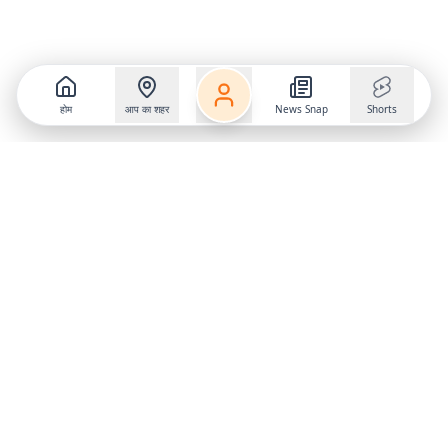
होम
आप का शहर
News Snap
Shorts
Follow us on
X
Download Mobile App
State
›
Jharkhand
›