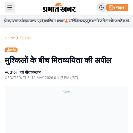
ePaper
होम
झारखण्ड
बिहार
उत्तर प्रदेश
पश्चिम बंगाल
ओरिजिनल
एजुकेशन
बिजनेस
मनोरंजन
टेक
ऑटो
Home
Opinion
एलीट
मुश्किलों के बीच मितव्ययिता की अपील
Author
प्रो गौरव वल्लभ
UPDATED:
TUE, 12 MAY 2026 01:17 PM (IST)
विज्ञापन