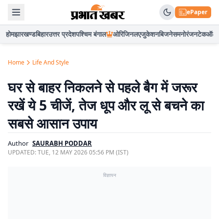
ePaper
होम
झारखण्ड
बिहार
उत्तर प्रदेश
पश्चिम बंगाल
ओरिजिनल
एजुकेशन
बिजनेस
मनोरंजन
टेक
ऑटो
Home
Life And Style
घर से बाहर निकलने से पहले बैग में जरूर
रखें ये 5 चीजें, तेज धूप और लू से बचने का
सबसे आसान उपाय
Author
SAURABH PODDAR
UPDATED:
TUE, 12 MAY 2026 05:56 PM (IST)
विज्ञापन