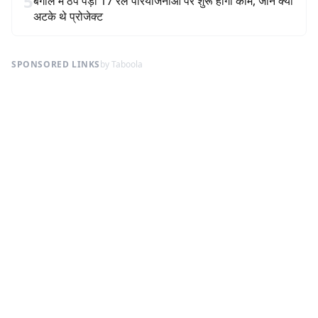
5
बंगाल में ठप पड़ी 17 रेल परियोजनाओं पर शुरू होगा काम, जानें क्यों
अटके थे प्रोजेक्ट
SPONSORED LINKS
by Taboola