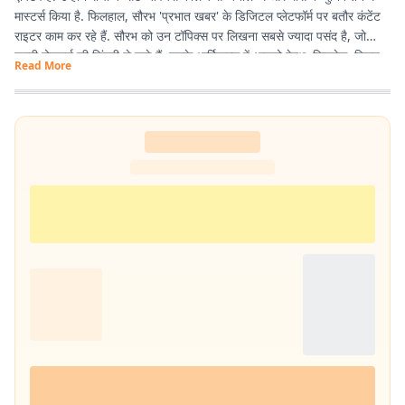
मास्टर्स किया है. फिलहाल, सौरभ 'प्रभात खबर' के डिजिटल प्लेटफॉर्म पर बतौर कंटेंट
राइटर काम कर रहे हैं. सौरभ को उन टॉपिक्स पर लिखना सबसे ज्यादा पसंद है, जो
हमारी रोजमर्रा की जिंदगी से जुड़े हैं. उनके आर्टिकल्स में आपको हेल्थ, फिटनेस, स्किन-
Read More
हेयर केयर, पेरेंटिंग, हेल्दी रेसिपीज, घरेलू नुस्खे, रिलेशनशिप और वास्तु शास्त्र जैसी
उपयोगी जानकारियां मिलेंगी. फिटनेस और अच्छी सेहत सौरभ की निजी जिंदगी का भी
अहम हिस्सा हैं. वे जिन विषयों पर लिखते हैं, उन्हें अपनी रूटीन में फॉलो भी करते हैं.
उनका मानना है कि जब आप किसी चीज को खुद एक्सपीरियंस करते हैं, तभी दूसरों तक
सही और प्रैक्टिकल जानकारी पहुंचा सकते हैं. उनकी हमेशा यही कोशिश रहती है कि वे
ट्रेंडिंग टॉपिक्स पर बिल्कुल आसान और आम बोलचाल की हिंदी में लिखें, ताकि हर पाठक
उसे आसानी से समझ सके. यही वजह है कि उनके लिखे आर्टिकल्स काफी एंगेजिंग और
SEO-फ्रेंडली होते हैं.