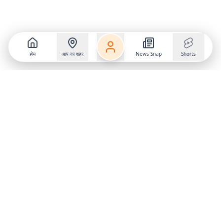
होम
आप का शहर
News Snap
Shorts
Follow us on
X
Download Mobile App
State
›
Jharkhand
›