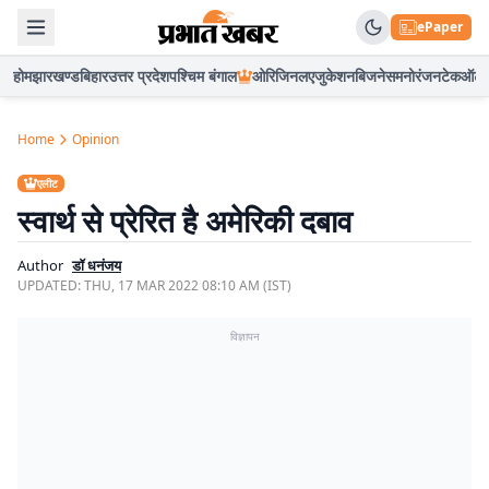
ePaper
होम
झारखण्ड
बिहार
उत्तर प्रदेश
पश्चिम बंगाल
ओरिजिनल
एजुकेशन
बिजनेस
मनोरंजन
टेक
ऑटो
Home
Opinion
एलीट
स्वार्थ से प्रेरित है अमेरिकी दबाव
Author
डॉ धनंजय
UPDATED:
THU, 17 MAR 2022 08:10 AM (IST)
विज्ञापन