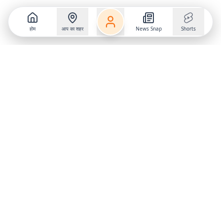
होम
आप का शहर
News Snap
Shorts
Follow us on
X
Download Mobile App
State
›
Jharkhand
›
Hindi News
Gumla News
Bihar News
Dumka News