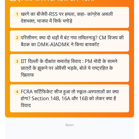
खरगे का बीजेपी-RSS पर हमला, कहा- कांग्रेस असली
1
देशभक्त, भाजपा में सिर्फ भगोड़े
परिसीमन: क्या दो धड़ों में बंट गया तमिलनाडु? CM विजय की
2
बैठक का DMK-AIADMK ने किया बायकॉट
IIT दिल्ली के दीक्षांत समारोह विवाद : PM मोदी के सामने
3
छात्रों के झुकने पर ओवैसी भड़के, बोले ये राष्ट्रहित के
खिलाफ
FCRA सर्टिफिकेट सीज हुआ तो स्कूल-अस्पतालों का क्या
4
होगा? Section 14B, 16A और 16B को लेकर क्या है
विवाद
विज्ञापन