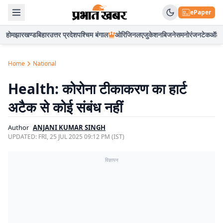
ePaper
होम
झारखण्ड
बिहार
उत्तर प्रदेश
पश्चिम बंगाल
ओरिजिनल
एजुकेशन
बिजनेस
मनोरंजन
टेक
ऑटो
Home
National
Health: कोरोना टीकाकरण का हार्ट
अटैक से कोई संबंध नहीं
Author
ANJANI KUMAR SINGH
UPDATED:
FRI, 25 JUL 2025 09:12 PM (IST)
विज्ञापन