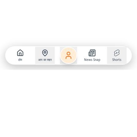
होम
आप का शहर
News Snap
Shorts
Follow us on
X
Download Mobile App