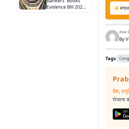
Bankers' Books
Evidence Bill 2026,
बंगाल
4
अब डिजिटल बैंक रिकॉर्ड
भी कोर्ट में होंगे मान्य
लेखक के 
By
V
Tags
Cong
Prab
देश
,
एजु
रोजाना की