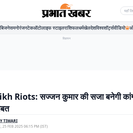
Searc
बिजनेस
मनोरंजन
टेक
ऑटो
लाइफ स्टाइल
राशिफल
धर्म
खेल
देश
विश्व
शॉर्ट्स
वीडियो
ओ
विज्ञापन
kh Riots: सज्जन कुमार की सजा बनेगी कांग्
सीबत
Y TIWARI
, 25 FEB 2025 06:15 PM (IST)