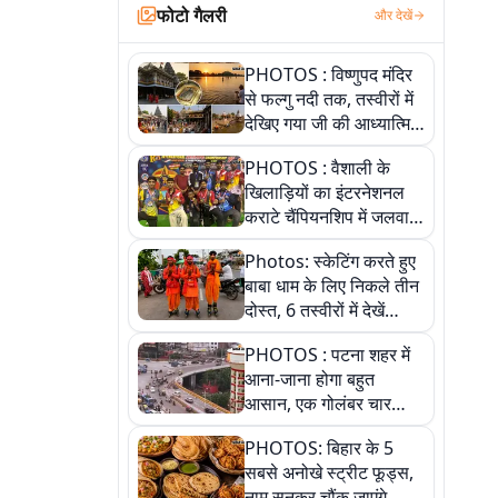
फोटो गैलरी
और देखें
PHOTOS : विष्णुपद मंदिर
से फल्गु नदी तक, तस्वीरों में
देखिए गया जी की आध्यात्मिक
पहचान
PHOTOS : वैशाली के
खिलाड़ियों का इंटरनेशनल
कराटे चैंपियनशिप में जलवा,
जीते 9 पदक, पांच तस्वीर से
Photos: स्केटिंग करते हुए
देखिए पूरा खेल
बाबा धाम के लिए निकले तीन
दोस्त, 6 तस्वीरों में देखें
आस्था और जुनून की कहानी
PHOTOS : पटना शहर में
आना-जाना होगा बहुत
आसान, एक गोलंबर चार
फ्लाईओवर को जोड़ेगा
PHOTOS: बिहार के 5
सबसे अनोखे स्ट्रीट फूड्स,
नाम सुनकर चौंक जाएंगे