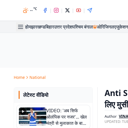
°C
|
|
|
|
--
होम
झारखण्ड
बिहार
उत्तर प्रदेश
पश्चिम बंगाल
ओरिजिनल
एजुकेशन
Home
National
Anti Si
लेटेस्ट वीडियो
लिए मु
VIDEO: 'अब सिर्फ
ओलंपिक पर नजर'... खेल
Author
VINA
UPDATED:
TUE
मंत्री से मुलाकात के बाद