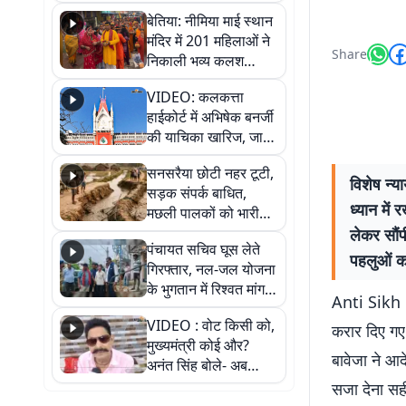
जैसमीन लंबोरिया का बड़ा
बेतिया: नीमिया माई स्थान
बयान
मंदिर में 201 महिलाओं ने
Share
निकाली भव्य कलश
शोभायात्रा, शिवलिंग
VIDEO: कलकत्ता
प्राण-प्रतिष्ठा महोत्सव
हाईकोर्ट में अभिषेक बनर्जी
शुरू
की याचिका खारिज, जानें
क्या है पूरा मामला
सनसरैया छोटी नहर टूटी,
विशेष न्य
सड़क संपर्क बाधित,
ध्यान में
मछली पालकों को भारी
नुकसान
लेकर सौंप
पंचायत सचिव घूस लेते
पहलुओं क
गिरफ्तार, नल-जल योजना
के भुगतान में रिश्वत मांगना
Anti Sikh Ri
पड़ा भारी
VIDEO : वोट किसी को,
करार दिए गए 
मुख्यमंत्री कोई और?
बावेजा ने आद
अनंत सिंह बोले- अब
जनता हर चुनाव में देगी
सजा देना सही
जवाब