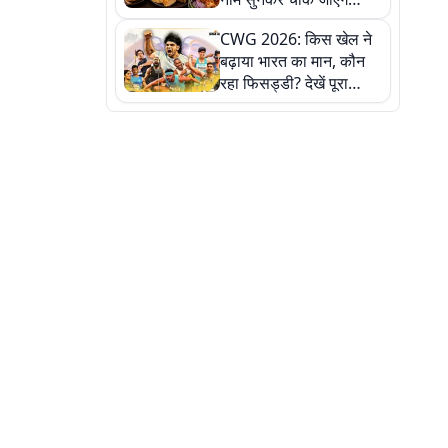
लेकिन स्वाद ऐसा कि बार-बार
CWG 2026: किस खेल ने
खाने का करेगा मन
बढ़ाया भारत का मान, कौन
रहा फिसड्डी? देखें पूरा
रिपोर्ट कार्ड