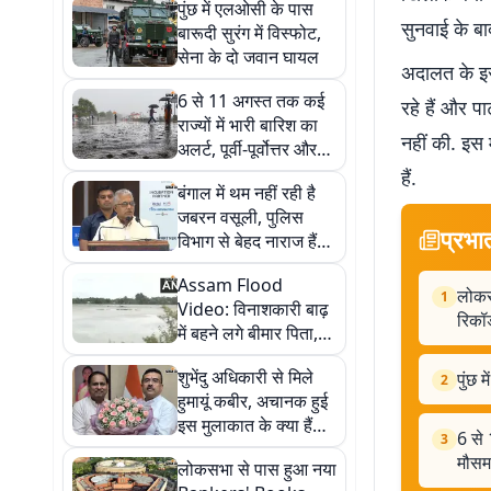
पुंछ में एलओसी के पास
सुनवाई के ब
बारूदी सुरंग में विस्फोट,
सेना के दो जवान घायल
अदालत के इस 
6 से 11 अगस्त तक कई
रहे हैं और प
राज्यों में भारी बारिश का
नहीं की. इस 
अलर्ट, पूर्वी-पूर्वोत्तर और
दक्षिण भारत में बिगड़ेगा
हैं.
बंगाल में थम नहीं रही है
मौसम
जबरन वसूली, पुलिस
प्रभा
विभाग से बेहद नाराज हैं
दिलीप घोष
Assam Flood
लोकस
1
Video: विनाशकारी बाढ़
रिकॉर्
में बहने लगे बीमार पिता,
युवक ने सुनाई दर्दभरी
शुभेंदु अधिकारी से मिले
पुंछ 
कहानी
2
हुमायूं कबीर, अचानक हुई
इस मुलाकात के क्या हैं
6 से 
3
कारण
मौसम
लोकसभा से पास हुआ नया