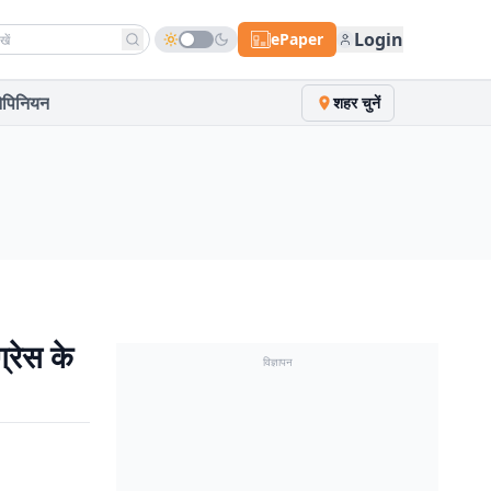
h news
Login
ePaper
पिनियन
शहर चुनें
रेस के
विज्ञापन