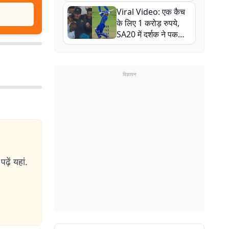
न्यूजीलैंड सीरीज से पहले
Viral Video: एक कैच
बाल-बाल बचे
के लिए 1 करोड़ रुपये,
SA20 में दर्शक ने पकड़ा
एक हाथ से गजब का कैच
विज्ञापन
ढ़ें यहां.