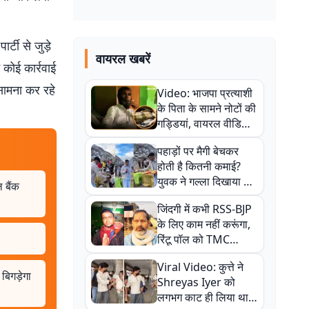
्टी से जुड़े
वायरल खबरें
 कोई कार्रवाई
सामना कर रहे
Video: भाजपा प्रत्याशी
के पिता के सामने नोटों की
गड्डियां, वायरल वीडियो
से राजनीति में उबाल,
पहाड़ों पर मैगी बेचकर
अजित महतो बोले- TMC
होती है कितनी कमाई?
की गंदी चाल
युवक ने गल्ला दिखाया तो
बैंक
नौकरी वालों के खड़े हो गए
जिंदगी में कभी RSS-BJP
कान
के लिए काम नहीं करूंगा,
रिंटू पॉल को TMC
ऑफिस में ले जाकर पीटा,
Viral Video: कुत्ते ने
Video वायरल
 बिगड़ेगा
Shreyas Iyer को
लगभग काट ही लिया था,