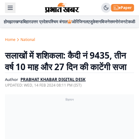
ePaper
होम
झारखण्ड
बिहार
उत्तर प्रदेश
पश्चिम बंगाल
ओरिजिनल
एजुकेशन
बिजनेस
मनोरंजन
टेक
ऑटो
Home
National
सलाखों में शशिकला: कैदी नं 9435, तीन
वर्ष 10 माह और 27 दिन की काटेंगी सजा
Author
PRABHAT KHABAR DIGITAL DESK
UPDATED:
WED, 14 FEB 2024 08:11 PM (IST)
विज्ञापन