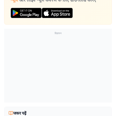
विज्ञापन
जरूर पढ़ें