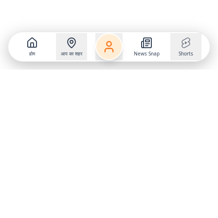
होम
आप का शहर
News Snap
Shorts
Follow us on
X
Download Mobile App
State
›
Jharkhand
›