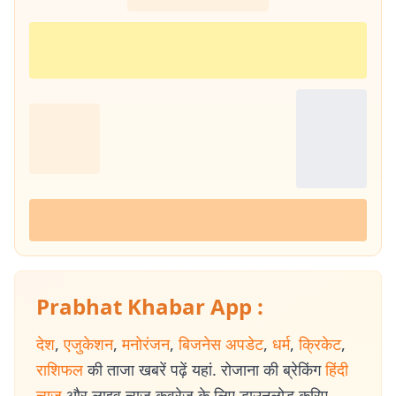
Prabhat Khabar App :
देश
,
एजुकेशन
,
मनोरंजन
,
बिजनेस अपडेट
,
धर्म
,
क्रिकेट
,
राशिफल
की ताजा खबरें पढ़ें यहां. रोजाना की ब्रेकिंग
हिंदी
न्यूज
और लाइव न्यूज कवरेज के लिए डाउनलोड करिए