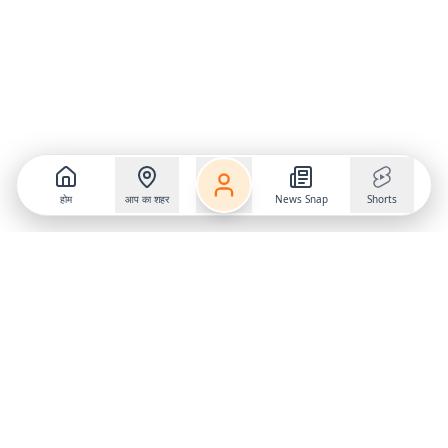
होम
आप का शहर
News Snap
Shorts
Follow us on
X
Download Mobile App