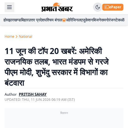
ePaper
होम
झारखण्ड
बिहार
उत्तर प्रदेश
पश्चिम बंगाल
ओरिजिनल
एजुकेशन
बिजनेस
मनोरंजन
टेक
ऑटो
Home
National
11 जून की टॉप 20 खबरें: अमेरिकी
राजनयिक तलब, भारत मंडपम से गरजे
पीएम मोदी, शुभेंदु सरकार में विभागों का
बंटवारा
Author
PRITISH SAHAY
UPDATED:
THU, 11 JUN 2026 06:19 AM (IST)
विज्ञापन