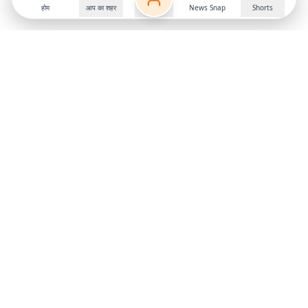
होम
आप का शहर
News Snap
Shorts
Follow us on
X
Download Mobile App
State
›
Jharkhand
›
Hindi News
Gumla News
Bihar News
Dumka News
Delhi News
Ranchi News
Odisha News
Bokaro News