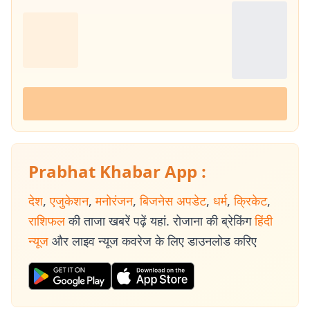
और जमीनी समस्याओं पर केंद्रित रिपोर्टिंग. जलवायु परिवर्तन और नवीकरणीय ऊर्जा :
पर्यावरणीय चुनौतियों, जलवायु परिवर्तन के प्रभाव और रिन्यूएबल एनर्जी पहलों पर डेटा
आधारित और फील्ड रिपोर्टिंग. डाटा स्टोरीज और ग्राउंड रिपोर्टिंग : डेटा आधारित खबरें
और जमीनी रिपोर्टिंग उनकी पत्रकारिता की पहचान रही है. विश्वसनीयता का आधार
(Credibility Signal) : तीन दशकों से अधिक की निरंतर रिपोर्टिंग, विशेष और
दीर्घकालिक कवरेज का अनुभव तथा तथ्यपरक पत्रकारिता के प्रति प्रतिबद्धता ने
मिथिलेश झा को पश्चिम बंगाल और पूर्वी भारत के लिए एक भरोसेमंद और प्रामाणिक
पत्रकार के रूप में स्थापित किया है.
Prabhat Khabar App :
देश
,
एजुकेशन
,
मनोरंजन
,
बिजनेस अपडेट
,
धर्म
,
क्रिकेट
,
राशिफल
की ताजा खबरें पढ़ें यहां. रोजाना की ब्रेकिंग
हिंदी
न्यूज
और लाइव न्यूज कवरेज के लिए डाउनलोड करिए