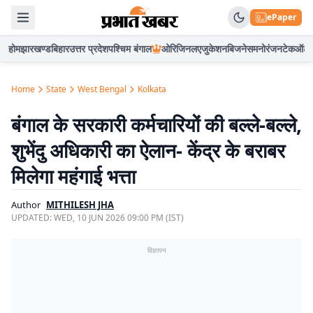
ePaper
होम
झारखण्ड
बिहार
उत्तर प्रदेश
पश्चिम बंगाल
ओरिजिनल
एजुकेशन
बिजनेस
मनोरंजन
टेक
ऑटो
Home
State
West Bengal
Kolkata
बंगाल के सरकारी कर्मचारियों की बल्ले-बल्ले,
शुभेंदु अधिकारी का ऐलान- केंद्र के बराबर
मिलेगा महंगाई भत्ता
Author
MITHILESH JHA
UPDATED:
WED, 10 JUN 2026 09:00 PM (IST)
विज्ञापन