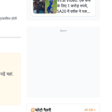
Viral Video: एक कैच
बाल-बाल बचे
के लिए 1 करोड़ रुपये,
SA20 में दर्शक ने पकड़ा
एक हाथ से गजब का कैच
प्रकाशित होती
विज्ञापन
ढ़ें यहां.
फोटो गैलरी
और देखें