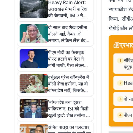
Heavy Rain Alert:
उत्तराखंड में भारी बारिश
न्यायाधीश रं
की चेतावनी, IMD ने
किया. सीबी
जारी किया ऑरेंज अलर्ट
दो साल बाद शेख हसीना
गोगोई और लोक
बोलने आईं, कैमरा तो
लगाया, लेकिन लेंस बंद
प्रभा
करके बोलती रहीं, क्यों?
पीएम मोदी का फेसबुक
पोस्ट हटाने पर मेटा ने
संबित
1
मांगी माफी, पैसा लेकर
बंदू
कंटेंट बूस्ट करने का
वर्चुअल प्रेस कॉन्फ्रेंस में
खुलासा
Heav
बोलीं शेख हसीना, यह वो
2
बांग्लादेश नहीं; जिसके
लिए 30 लाख लोगों ने दी
दो सा
3
'बांग्लादेश बना दूसरा
शहादत
पाकिस्तान, ISI को मिली
पीएम 
खुली छूट': शेख हसीना के
4
बेटे सजीब वाजेद का दावा
संबित पात्रा का पलटवार,