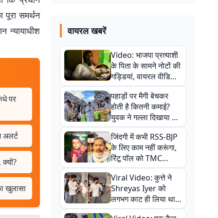
ा पूरा समर्थन
न न्यायाधीश
वायरल खबरें
Video: भाजपा प्रत्याशी
के पिता के सामने नोटों की
गड्डियां, वायरल वीडियो
से राजनीति में उबाल,
पहाड़ों पर मैगी बेचकर
अजित महतो बोले- TMC
ंधे पर
होती है कितनी कमाई?
की गंदी चाल
युवक ने गल्ला दिखाया तो
नौकरी वालों के खड़े हो गए
 अलर्ट
जिंदगी में कभी RSS-BJP
कान
के लिए काम नहीं करूंगा,
रिंटू पॉल को TMC
क्यों?
ऑफिस में ले जाकर पीटा,
Viral Video: कुत्ते ने
Video वायरल
 का खुलासा
Shreyas Iyer को
लगभग काट ही लिया था,
न्यूजीलैंड सीरीज से पहले