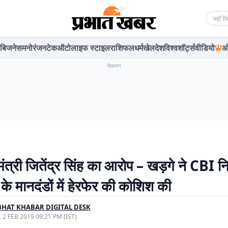
Searc
बिजनेस
मनोरंजन
टेक
ऑटो
लाइफ स्टाइल
राशिफल
धर्म
खेल
देश
विश्व
शॉर्ट्स
वीडियो
ओ
विज्ञापन
 मंत्री जितेंद्र सिंह का आरोप – खड़गे ने CBI 
े मानदंडों में हेरफेर की कोशिश की
HAT KHABAR DIGITAL DESK
, 2 FEB 2019 09:21 PM (IST)