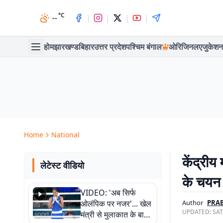
°C
|
|
|
|
--
होम
झारखण्ड
बिहार
उत्तर प्रदेश
पश्चिम बंगाल
ओरिजिनल
एजुकेशन
Home
National
केंद्रीय
लेटेस्ट वीडियो
के चयन क
VIDEO: 'अब सिर्फ
ओलंपिक पर नजर'... खेल
Author
PRAB
UPDATED:
SAT
मंत्री से मुलाकात के बाद