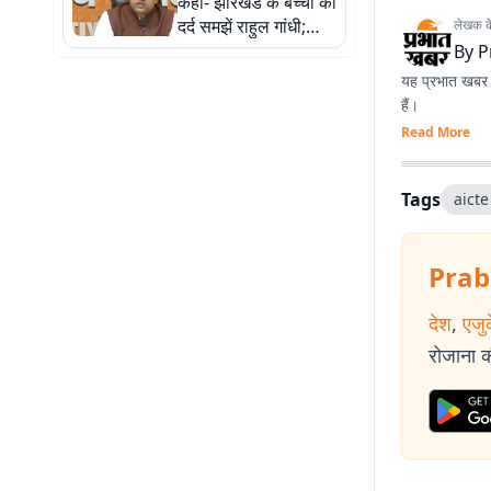
कहा- झारखंड के बच्चों का
दर्द समझें राहुल गांधी;
लेखक के 
मासूमों के कंधे पर बंदूक
By
P
रखकर न करें राजनीति
यह प्रभात खबर क
हैं।
Read More
Tags
aicte
Prab
देश
,
एजु
रोजाना की