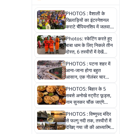
PHOTOS : वैशाली के
खिलाड़ियों का इंटरनेशनल
कराटे चैंपियनशिप में जलवा,
जीते 9 पदक, पांच तस्वीर से
Photos: स्केटिंग करते हुए
देखिए पूरा खेल
बाबा धाम के लिए निकले तीन
दोस्त, 6 तस्वीरों में देखें
आस्था और जुनून की कहानी
PHOTOS : पटना शहर में
आना-जाना होगा बहुत
आसान, एक गोलंबर चार
फ्लाईओवर को जोड़ेगा
PHOTOS: बिहार के 5
सबसे अनोखे स्ट्रीट फूड्स,
नाम सुनकर चौंक जाएंगे
लेकिन स्वाद ऐसा कि बार-बार
PHOTOS : विष्णुपद मंदिर
खाने का करेगा मन
से फल्गु नदी तक, तस्वीरों में
देखिए गया जी की आध्यात्मिक
पहचान