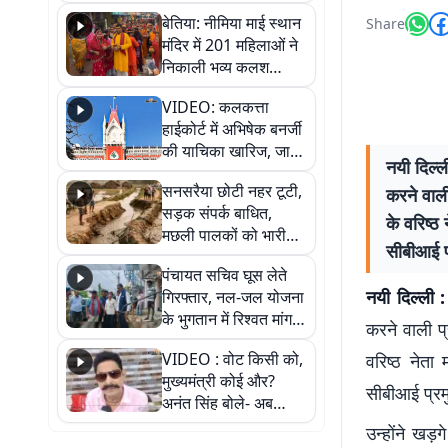
जैसमीन लंबोरिया का बड़ा
बेतिया: नीमिया माई स्थान
Share
बयान
मंदिर में 201 महिलाओं ने
निकाली भव्य कलश
शोभायात्रा, शिवलिंग
VIDEO: कलकत्ता
प्राण-प्रतिष्ठा महोत्सव
हाईकोर्ट में अभिषेक बनर्जी
शुरू
की याचिका खारिज, जानें
नयी दिल्ल
क्या है पूरा मामला
सनसरैया छोटी नहर टूटी,
करने वाली
सड़क संपर्क बाधित,
के वरिष्ठ
मछली पालकों को भारी
सीबीआई प्
नुकसान
पंचायत सचिव घूस लेते
नयी दिल्ली :
गिरफ्तार, नल-जल योजना
के भुगतान में रिश्वत मांगना
करने वाली प्
पड़ा भारी
VIDEO : वोट किसी को,
वरिष्ठ नेता
मुख्यमंत्री कोई और?
सीबीआई प्रमु
अनंत सिंह बोले- अब
जनता हर चुनाव में देगी
उन्होंने खड़
जवाब