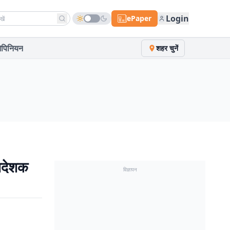
h news
Login
ePaper
पिनियन
शहर चुनें
निदेशक
विज्ञापन