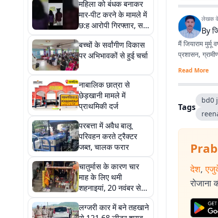
महिला को बंधक बनाकर
मार-पीट करने के मामले में
लेखक के 
छ:ह आरोपी गिरफ्तार, सभी
By
जि
भेजे गए जेल
मैं जियाराम मुर्मू
बच्चों के सर्वांगीण विकास
प्रशासन, ग्रामी
पर अभिभावकों से हुई चर्चा
Read More
नाबालिक छात्रा से
छेड़खानी मामले में
bd0 
प्राथमिकी दर्ज
Tags
reen
परबत्ता में अवैध बालू
परिवहन करते ट्रैक्टर
Prab
जब्त, चालक फरार
चातुर्मास के कारण चार
देश
,
एजु
माह के लिए थमी
रोजाना की
शहनाइयां, 20 नवंबर से
फिर गूंजेंगे विवाह के मंगल
लग्जरी कार में बने तहखाने
गीत