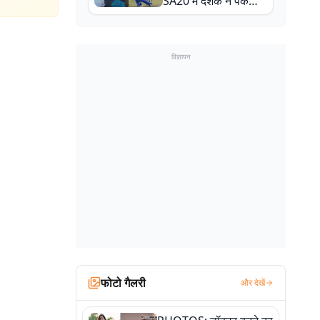
SA20 में दर्शक ने पकड़ा
एक हाथ से गजब का कैच
विज्ञापन
फोटो गैलरी
और देखें