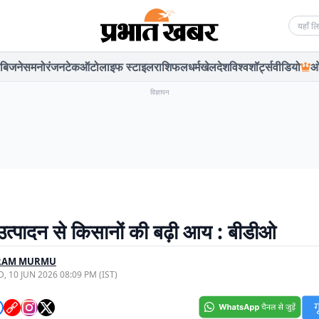
Searc
बिजनेस
मनोरंजन
टेक
ऑटो
लाइफ स्टाइल
राशिफल
धर्म
खेल
देश
विश्व
शॉर्ट्स
वीडियो
ओ
विज्ञापन
त्पादन से किसानों की बढ़ी आय : बीडीओ
ARAM MURMU
, 10 JUN 2026 08:09 PM (IST)