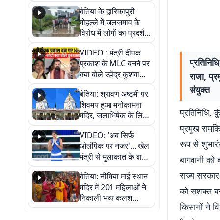
पुल
बेतिया के द्वारिकापुरी
मोहल्ले में जलजमाव के
विरोध में लोगों का प्रदर्शन,
स्थायी समाधान की मांग
VIDEO : मंत्री दीपक
प्रतिनिध
प्रकाश के MLC बनने पर
क्या बोले उपेंद्र कुशवाहा,
राजा, प्र
सुनिए
संयुक्त
बेतिया: श्रावण अष्टमी पर
शिवमय हुआ मनोकामना
प्रतिनिधि, 
मंदिर, जलाभिषेक के लिए
लगी लंबी कतारें
प्रमुख रामकि
VIDEO: 'अब सिर्फ
रूप से शुभार
ओलंपिक पर नजर'... खेल
मंत्री से मुलाकात के बाद
बागवानी को 
जैसमीन लंबोरिया का बड़ा
राज्य सरकार
बेतिया: नीमिया माई स्थान
बयान
मंदिर में 201 महिलाओं ने
को सशक्त बना
निकाली भव्य कलश
किसानों ने व
शोभायात्रा, शिवलिंग
प्राण-प्रतिष्ठा महोत्सव