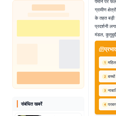
पैमाने पर फल
शुरू
ग्रामीण क्षेत
के तहत बड़ी 
प्रदर्शनी लग
मंडल, कुतुबु
प्रभा
महिला
1
बच्चो
2
नाबाल
3
संबंधित खबरें
परबत्
4