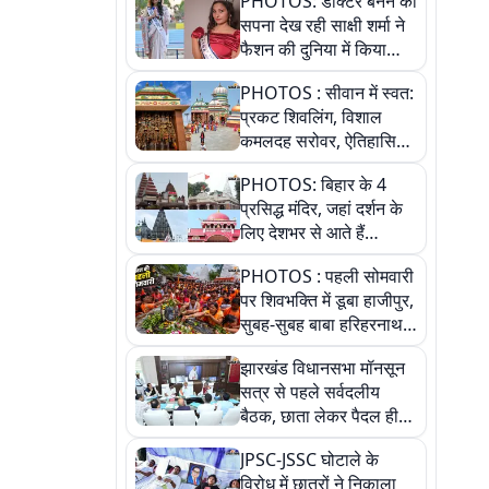
PHOTOS: डॉक्टर बनने का
सपना देख रही साक्षी शर्मा ने
फैशन की दुनिया में किया
कमाल,जानिए बेगूसराय की
PHOTOS : सीवान में स्वत:
बेटी ने कैसे दी अपने सपनों
प्रकट शिवलिंग, विशाल
को उड़ान
कमलदह सरोवर, ऐतिहासिक
महेंद्रनाथ मंदिर और घंटाघर
PHOTOS: बिहार के 4
की कहानी, तस्वीरों में देखिए
प्रसिद्ध मंदिर, जहां दर्शन के
लिए देशभर से आते हैं
श्रद्धालु, जानिए इनकी
PHOTOS : पहली सोमवारी
खासियत
पर शिवभक्ति में डूबा हाजीपुर,
सुबह-सुबह बाबा हरिहरनाथ
मंदिर पहुंचे तेजस्वी, 10
झारखंड विधानसभा मॉनसून
तस्वीरों में देखें नजारा
सत्र से पहले सर्वदलीय
बैठक, छाता लेकर पैदल ही
सत्ता पक्ष की मीटिंग में पहुंचे
JPSC-JSSC घोटाले के
सीएम, देखें तस्वीरें
विरोध में छात्रों ने निकाला