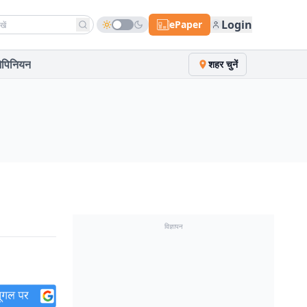
h news
Login
ePaper
पिनियन
शहर चुनें
विज्ञापन