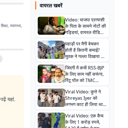
वायरल खबरें
Video: भाजपा प्रत्याशी
शिक्षा, स्वास्थ्य,
के पिता के सामने नोटों की
गड्डियां, वायरल वीडियो
से राजनीति में उबाल,
पहाड़ों पर मैगी बेचकर
अजित महतो बोले- TMC
होती है कितनी कमाई?
की गंदी चाल
युवक ने गल्ला दिखाया तो
नौकरी वालों के खड़े हो गए
जिंदगी में कभी RSS-BJP
कान
के लिए काम नहीं करूंगा,
रिंटू पॉल को TMC
ऑफिस में ले जाकर पीटा,
Viral Video: कुत्ते ने
Video वायरल
Shreyas Iyer को
ढ़ें यहां.
लगभग काट ही लिया था,
न्यूजीलैंड सीरीज से पहले
Viral Video: एक कैच
बाल-बाल बचे
के लिए 1 करोड़ रुपये,