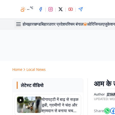
°C
|
|
|
|
--
होम
झारखण्ड
बिहार
उत्तर प्रदेश
पश्चिम बंगाल
ओरिजिनल
एजुकेशन
Home
Local News
आम के उ
लेटेस्ट वीडियो
Author
JIY
योगापट्टी में बाढ़ से सड़क
UPDATED:
WED
डूबी, ग्रामीणों ने चंदा और
श्रमदान से बनाया चचरी
Share