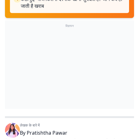
जाती है खराब
विज्ञापन
लेखक के बारे में
By
Pratishtha Pawar