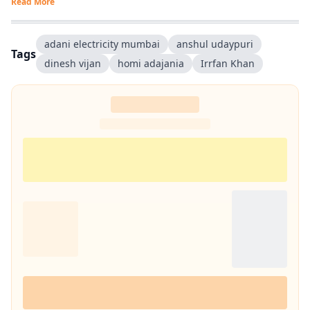
Read More
adani electricity mumbai
anshul udaypuri
Tags
dinesh vijan
homi adajania
Irrfan Khan