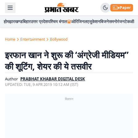
ePaper
होम
झारखण्ड
बिहार
उत्तर प्रदेश
पश्चिम बंगाल
ओरिजिनल
एजुकेशन
बिजनेस
मनोरंजन
टेक
ऑटो
Home
Entertainment
Bollywood
इरफान खान ने शुरू की ‘अंग्रेजी मीडियम”
की शूटिंग, शेयर की ये तसवीर
Author
PRABHAT KHABAR DIGITAL DESK
UPDATED:
TUE, 9 APR 2019 10:12 AM (IST)
विज्ञापन