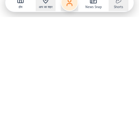
होम
आप का शहर
News Snap
Shorts
Follow us on
X
Download Mobile App
State
›
Jharkhand
›
Hindi News
Gumla News
Bihar News
Dumka News
Delhi News
Ranchi News
Odisha News
Bokaro News