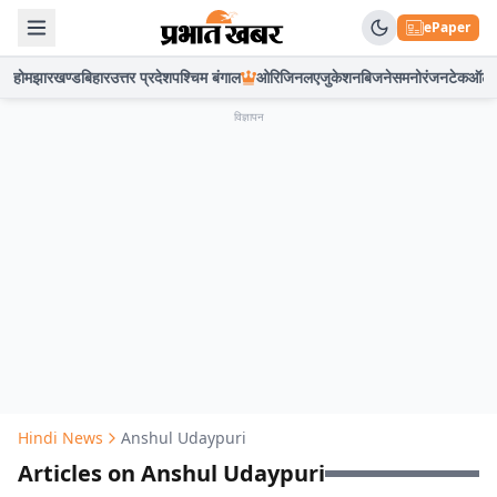
ePaper
होम
झारखण्ड
बिहार
उत्तर प्रदेश
पश्चिम बंगाल
ओरिजिनल
एजुकेशन
बिजनेस
मनोरंजन
टेक
ऑटो
विज्ञापन
Hindi News
Anshul Udaypuri
Articles on Anshul Udaypuri