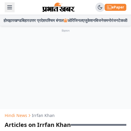
ePaper
होम
झारखण्ड
बिहार
उत्तर प्रदेश
पश्चिम बंगाल
ओरिजिनल
एजुकेशन
बिजनेस
मनोरंजन
टेक
ऑटो
विज्ञापन
Hindi News
Irrfan Khan
Articles on Irrfan Khan