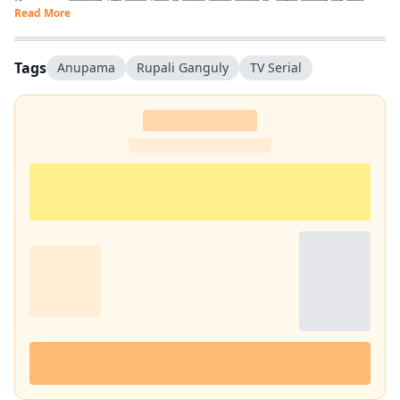
Discover फ्रेंडली और सरल भाषा में कंटेंट तैयार करती हैं, ताकि पाठकों को सही
Read More
जानकारी आसानी से मिले और उनका पढ़ने का अनुभव बेहतर हो.
Tags
Anupama
Rupali Ganguly
TV Serial