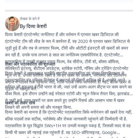
लेखक के बारे में
By
दिव्या केशरी
दिव्या केशरी एंटरटेनमेंट जर्नलिस्ट हैं और वर्तमान में प्रभात खबर डिजिटल की
एंटरटेनमेंट टीम की लीड के रूप में कार्यरत हैं. वह 2020 से प्रभात खबर डिजिटल से
जुड़ी हुई हैं और तब से लगातार फिल्म, टीवी और ओटीटी इंडस्ट्री की खबरों को कवर
कर रही हैं. उनके पास लगभग 8 साल का जर्नलिज्म एक्सपीरियंस है. एंटरटेनमेंट
पत्रकारिता में उनकी मजबूत पकड़ फिल्म, वेब सीरीज, टीवी शो, बॉक्स ऑफिस,
शिक्षा और पत्रकारिता की शुरुआत
सेलिब्रिटी इंटरव्यू, बीटीएस अपडेट्स, थ्रोबैक स्टोरी, गॉसिप और ट्रेंडिंग एंटरटेनमेंट
दिव्या केशरी ने माखनलाल चतुर्वेदी राष्ट्रीय पत्रकारिता एवं संचार विश्वविद्यालय से
न्यूज पर है. उनकी कोशिश रहती है कि हर खबर को आसान, भरोसेमंद और दिलचस्प
एडवरटाइजिंग एंड पब्लिक रिलेशंस में मास्टर्स की डिग्री हासिल की है. उन्होंने अपने
अंदाज में पाठकों तक पहुंचाया जाए, ताकि पाठक सिर्फ जानकारी ही नहीं, बल्कि खबर से
करियर की शुरुआत ईटीवी भारत से की, जहां उन्हें अलग-अलग बीट्स पर काम करने का
जुड़ाव भी महसूस करें.
मौका मिला. इस दौरान उन्होंने कई स्पेशल स्टोरी और न्यूज पैकेज तैयार किए. झारखंड
से जुड़ी कई अहम खबरों पर काम करते हुए उन्होंने रिसर्च और आसान भाषा में खबर
खबरों को लेकर सोच
लिखने की अपनी क्षमता को और मजबूत किया.
दिव्या केशरी का मानना है कि एंटरटेनमेंट पत्रकारिता सिर्फ मनोरंजन की खबरें देना नहीं,
बल्कि पाठकों तक सटीक, भरोसेमंद और रोचक जानकारी पहुंचाने की जिम्मेदारी भी है.
पत्रकारिता के मूल सिद्धांत 5Ws+1H पर उनकी मजबूत पकड़ है, जिसकी मदद से वह
किसी भी खबर की गहराई तक पहुंचती हैं. वह SEO-ऑप्टिमाइज्ड, Google