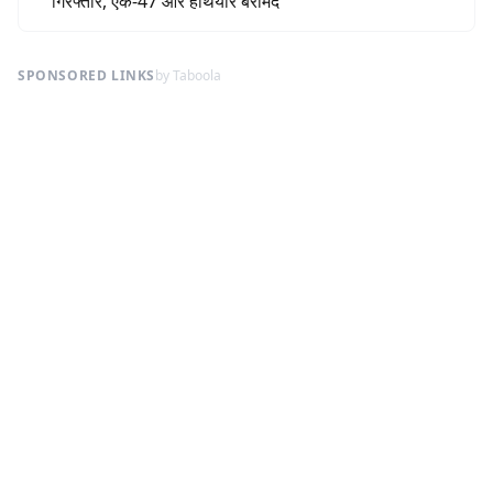
गिरफ्तार, एके-47 और हथियार बरामद
SPONSORED LINKS
by Taboola