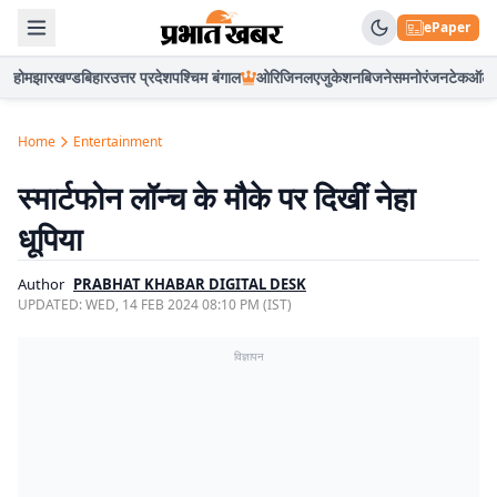
ePaper
होम
झारखण्ड
बिहार
उत्तर प्रदेश
पश्चिम बंगाल
ओरिजिनल
एजुकेशन
बिजनेस
मनोरंजन
टेक
ऑटो
Home
Entertainment
स्‍मार्टफोन लॉन्‍च के मौके पर दिखीं नेहा
धूपिया
Author
PRABHAT KHABAR DIGITAL DESK
UPDATED:
WED, 14 FEB 2024 08:10 PM (IST)
विज्ञापन