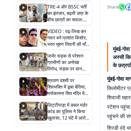
RJD, तेजस्वी को लेकर
TRE-4 और BSSC भर्ती
Share
क्या कहा, सुनिए
का इंतजार, बढ़ती उम्र के
बीच छात्रों का सवाल-
आखिर कब आएगी बहाली?
VIDEO : पढ़-लिख कर
देखें वीडियो
गवार बने प्रशांत किशोर,
भरत भूषण तिवारी की माँ ने
मुंबई-गोव
कहा नहीं थी उम्मीद, बेटा
जर्जर सड़क से परेशान
अस्सी किल
था तो किसी को बोलने की
ग्रामीणों का अनोखा
नहीं थी हिम्मत
के छत्रपत
विरोध, सड़क पर धान
रोपकर और खाद डालकर
मुंबई-गोवा मार
श्रावण दशमी पर
जताया आक्रोश
शिवभक्ति में डूबा बेतिया,
किलोमीटर प्रत
मनोकामना शिव मंदिर में
शिवाजी महार
हुआ भव्य श्रृंगार
लिट्टीपाड़ा में डबल मर्डर
स्टेशन पहुं
कांड का पुलिस ने किया
पहुंचने की सं
खुलासा, 12 घंटे में आरोपी
गिरफ्तार
शिरडी वंदे भ