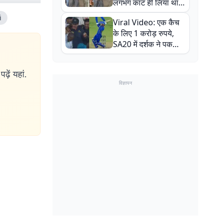
लगभग काट ही लिया था,
न्यूजीलैंड सीरीज से पहले
i
Viral Video: एक कैच
बाल-बाल बचे
के लिए 1 करोड़ रुपये,
SA20 में दर्शक ने पकड़ा
एक हाथ से गजब का कैच
ढ़ें यहां.
विज्ञापन