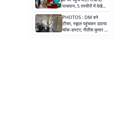
पासवान, 5 तस्वीरों में देखें
उस भावुक पल की पूरी
PHOTOS : DM बने
कहानी
टीचर, स्कूल पहुंचकर उठाया
चॉक-डस्टर; नीतीश कुमार के
इस चहेते अधिकारी को
जानिए