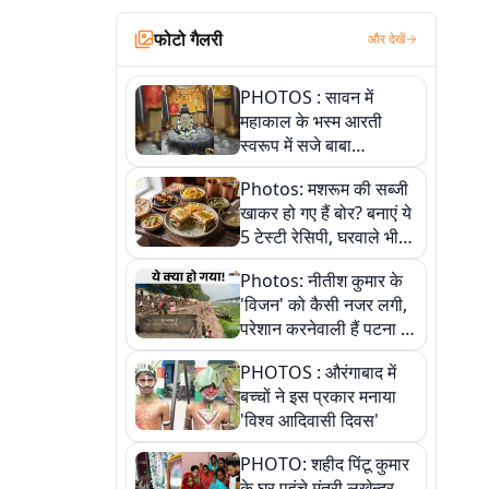
फोटो गैलरी
और देखें
PHOTOS : सावन में
महाकाल के भस्म आरती
स्वरूप में सजे बाबा
औघड़दानी, तस्वीरों में करें
Photos: मशरूम की सब्जी
अद्भुत दर्शन
खाकर हो गए हैं बोर? बनाएं ये
5 टेस्टी रेसिपी, घरवाले भी
मांगेंगे बार-बार
Photos: नीतीश कुमार के
'विजन' को कैसी नजर लगी,
परेशान करनेवाली हैं पटना में
गंगा घाट की ये 11 तस्वीरें
PHOTOS : औरंगाबाद में
बच्चों ने इस प्रकार मनाया
'विश्व आदिवासी दिवस'
PHOTO: शहीद पिंटू कुमार
के घर पहुंचे मंत्री लखेन्द्र