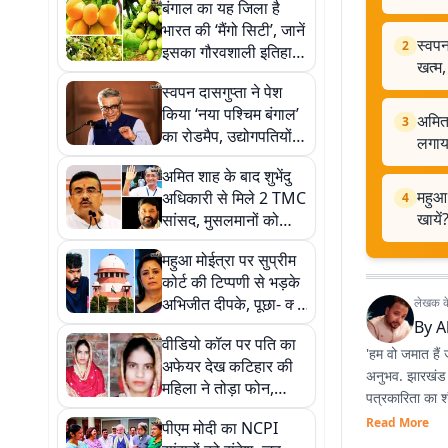
बंगाल का यह जिला है
भारत की ‘मैंगो सिटी’, जानें
स्वपन
2
इसका गौरवशाली इतिहास
खत्म,
और आम की खूबियों के
स्वपन दासगुप्ता ने पेश
बारे में
किया ‘नया पश्चिम बंगाल’
अमित 
3
का रोडमैप, उद्योगपतियों से
लगाय
कहा- ‘सिंडिकेट राज’
अमित शाह के बाद शुभेंदु
खत्म, मिलेगा बेहतर माहौल
महुआ 
अधिकारी से मिले 2 TMC
4
खायें
सांसद, मुसलमानों को
निशाना बनाने का लगाया
महुआ मोईत्रा पर सुप्रीम
आरोप
कोर्ट की टिप्पणी से भड़के
अभिजीत दीपके, पूछा- क्या
लेखक के 
सब सीने पर गोली खायें?
By
A
वीडियो कॉल पर पति का
'हम वो जमात हैं 
अफेयर देख कटिहार की
अनुभव. झारखंड की
महिला ने तोड़ा फोन,
पत्रकारिता का 
ससुराल वालों ने खंभे से
Read More
पीएम मोदी का NCPI
बांधकर जिंदा जलाया