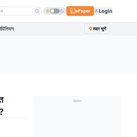
h news
Login
ePaper
पिनियन
शहर चुनें
त
विज्ञापन
न?