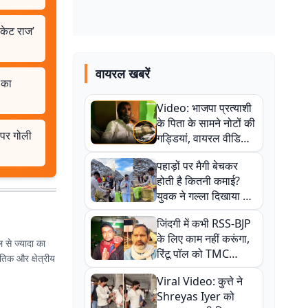
िकेट राज’
वायरल खबरें
 का
Video: भाजपा प्रत्याशी
के पिता के सामने नोटों की
 पर गोली
गड्डियां, वायरल वीडियो
से राजनीति में उबाल,
पहाड़ों पर मैगी बेचकर
अजित महतो बोले- TMC
होती है कितनी कमाई?
की गंदी चाल
युवक ने गल्ला दिखाया तो
नौकरी वालों के खड़े हो गए
जिंदगी में कभी RSS-BJP
कान
के लिए काम नहीं करूंगा,
 से ज्यादा का
रिंटू पॉल को TMC
ीतिक और क्षेत्रीय
ऑफिस में ले जाकर पीटा,
Viral Video: कुत्ते ने
Video वायरल
Shreyas Iyer को