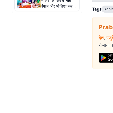
सांसदों को संदेश- जब
बंगाल और ओडिशा समृद्ध
Tags
Achi
थे, तब भारत भी हर तरह
से समृद्ध था
Prab
देश
,
एजु
रोजाना की