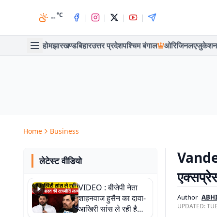
°C
|
|
|
|
--
होम
झारखण्ड
बिहार
उत्तर प्रदेश
पश्चिम बंगाल
ओरिजिनल
एजुकेशन
Home
Business
Vande B
लेटेस्ट वीडियो
एक्सप्रे
VIDEO : बीजेपी नेता
शाहनवाज हुसैन का दावा-
Author
ABH
UPDATED:
TUE
आखिरी सांस ले रही है