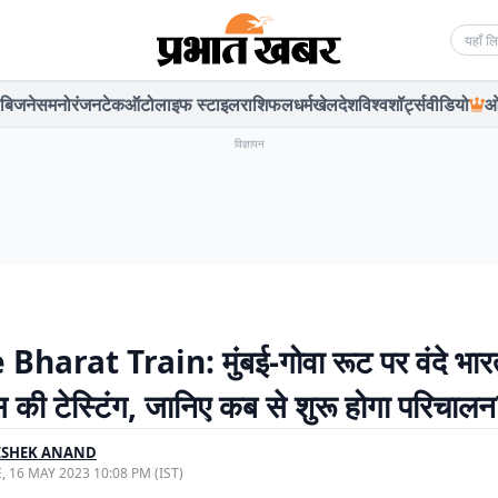
Searc
बिजनेस
मनोरंजन
टेक
ऑटो
लाइफ स्टाइल
राशिफल
धर्म
खेल
देश
विश्व
शॉर्ट्स
वीडियो
ओ
विज्ञापन
harat Train: मुंबई-गोवा रूट पर वंदे भार
स की टेस्टिंग, जानिए कब से शुरू होगा परिचाल
ISHEK ANAND
, 16 MAY 2023 10:08 PM (IST)