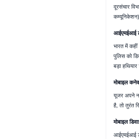
दूरसंचार वि
कम्यूनिकेशन)
आईएमईआई ट्र
भारत में कह
पुलिस को डिव
बड़ा हथियार 
मोबाइल कनेक
यूजर अपने न
है, तो तुरंत
मोबाइल डिव
आईएमईआई डा