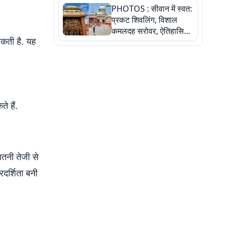
PHOTOS : सीवान में स्वत:
बेटी ने कैसे दी अपने सपनों
प्रकट शिवलिंग, विशाल
को उड़ान
कमलदह सरोवर, ऐतिहासिक
सकती है. यह
महेंद्रनाथ मंदिर और घंटाघर
की कहानी, तस्वीरों में देखिए
े हैं.
ितनी तेजी से
रदर्शिता बनी