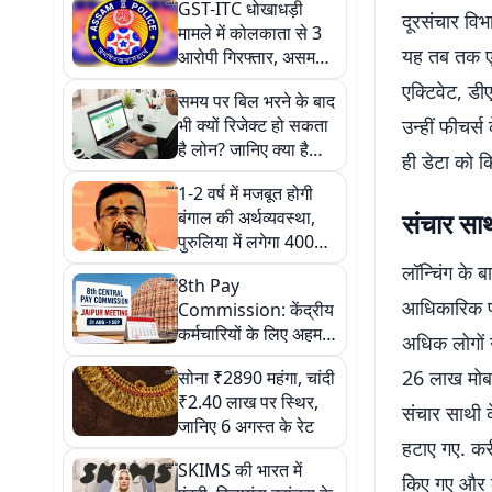
GST-ITC धोखाधड़ी
दूरसंचार विभ
मामले में कोलकाता से 3
यह तब तक एक
आरोपी गिरफ्तार, असम
STF ने कोलकाता ने की
एक्टिवेट, डी
समय पर बिल भरने के बाद
कार्रवाई
भी क्यों रिजेक्ट हो सकता
उन्हीं फीचर्
है लोन? जानिए क्या है
ही डेटा को कि
क्रेडिट यूटिलाइजेशन का
1-2 वर्ष में मजबूत होगी
खेल
बंगाल की अर्थव्यवस्था,
संचार साथ
पुरुलिया में लगेगा 4000
करोड़ का स्टील प्लांट :
लॉन्चिंग के 
8th Pay
शुभेंदु अधिकारी
आधिकारिक पो
Commission: केंद्रीय
कर्मचारियों के लिए अहम
अधिक लोगों 
मौका, 31 अगस्त और 1
26 लाख मोबा
सोना ₹2890 महंगा, चांदी
सितंबर को जयपुर में होगी
₹2.40 लाख पर स्थिर,
बैठक
संचार साथी 
जानिए 6 अगस्त के रेट
हटाए गए. क
SKIMS की भारत में
किए गए और क