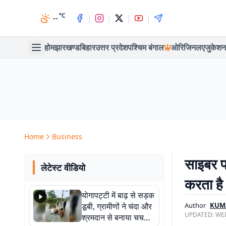
°C
|
|
|
|
--
होम
झारखण्ड
बिहार
उत्तर प्रदेश
पश्चिम बंगाल
ओरिजिनल
एजुकेशन
Home
Business
साइबर फ
लेटेस्ट वीडियो
करता है
योगापट्टी में बाढ़ से सड़क
डूबी, ग्रामीणों ने चंदा और
Author
KUM
UPDATED:
WED
श्रमदान से बनाया चचरी