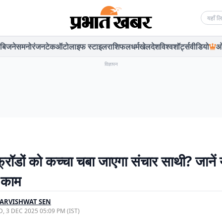
Searc
बिजनेस
मनोरंजन
टेक
ऑटो
लाइफ स्टाइल
राशिफल
धर्म
खेल
देश
विश्व
शॉर्ट्स
वीडियो
ओ
विज्ञापन
्रॉडों को कच्चा चबा जाएगा संचार साथी? जानें 
 काम
ARVISHWAT SEN
, 3 DEC 2025 05:09 PM (IST)