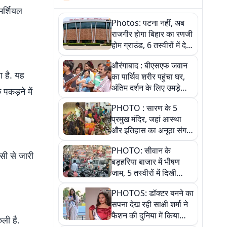
मर्शियल
Photos: पटना नहीं, अब
राजगीर होगा बिहार का रणजी
होम ग्राउंड, 6 तस्वीरों में देखें
नए स्टेडियम की पूरी कहानी
औरंगाबाद : बीएसएफ जवान
 है. यह
का पार्थिव शरीर पहुंचा घर,
अंतिम दर्शन के लिए उमड़े
पकड़ने में
लोग
PHOTO : सारण के 5
प्रमुख मंदिर, जहां आस्था
और इतिहास का अनूठा संगम,
तस्वीरों में जानिए
PHOTO: सीवान के
सी से जारी
बड़हरिया बाजार में भीषण
जाम, 5 तस्वीरों में दिखी
अव्यवस्था
PHOTOS: डॉक्टर बनने का
सपना देख रही साक्षी शर्मा ने
फैशन की दुनिया में किया
ली है.
कमाल,जानिए बेगूसराय की