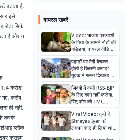
्ट बताता है.
सार इसे
वायरल खबरें
ह डेटा सिर्फ
Video: भाजपा प्रत्याशी
करता है और न
के पिता के सामने नोटों की
गड्डियां, वायरल वीडियो
से राजनीति में उबाल,
पहाड़ों पर मैगी बेचकर
अजित महतो बोले- TMC
होती है कितनी कमाई?
की गंदी चाल
युवक ने गल्ला दिखाया तो
के
नौकरी वालों के खड़े हो गए
 1.4 करोड़
जिंदगी में कभी RSS-BJP
कान
के लिए काम नहीं करूंगा,
ए गए. करीब
रिंटू पॉल को TMC
ना ही नहीं,
ऑफिस में ले जाकर पीटा,
Viral Video: कुत्ते ने
Video वायरल
्क करके
Shreyas Iyer को
एमईआई ब्लॉक
लगभग काट ही लिया था,
न्यूजीलैंड सीरीज से पहले
इबर क्राइम