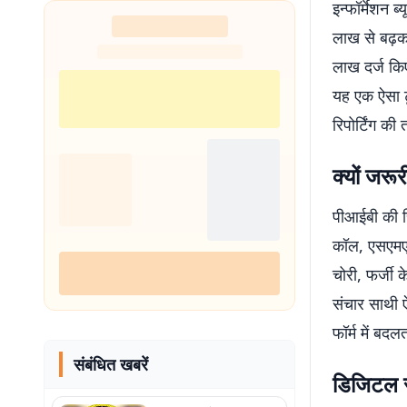
इन्फॉर्मेशन 
शुरू
लाख से बढ़क
लाख दर्ज किए
यह एक ऐसा टू
रिपोर्टिंग की
क्यों जरूर
पीआईबी की रि
कॉल, एसएमएस,
चोरी, फर्जी 
संचार साथी 
फॉर्म में बद
संबंधित खबरें
डिजिटल सुर