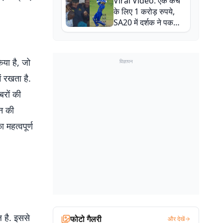
Viral Video: एक कैच
बाल-बाल बचे
के लिए 1 करोड़ रुपये,
SA20 में दर्शक ने पकड़ा
एक हाथ से गजब का कैच
या है, जो
विज्ञापन
ं रखता है.
बरों की
शन की
 महत्वपूर्ण
ल है. इससे
फोटो गैलरी
और देखें