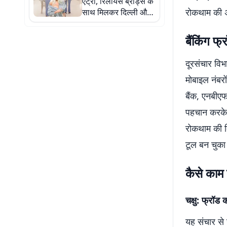
एंट्री, रिलायंस ब्रांड्स के
रोकथाम की 
साथ मिलकर दिल्ली और
मुंबई में खुलेंगे पहले स्टोर
बैंकिंग फ
दूरसंचार वि
मोबाइल नंबरो
बैंक, एनबीए
पहचान करके 
रोकथाम की दि
टूल बन चुका 
कैसे काम
चक्षु: फ्रॉड
यह संचार से 