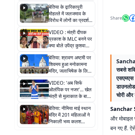
पुल
बेतिया के द्वारिकापुरी
मोहल्ले में जलजमाव के
Share
विरोध में लोगों का प्रदर्शन,
स्थायी समाधान की मांग
VIDEO : मंत्री दीपक
प्रकाश के MLC बनने पर
क्या बोले उपेंद्र कुशवाहा,
सुनिए
बेतिया: श्रावण अष्टमी पर
Sanchar 
शिवमय हुआ मनोकामना
सबसे शक्त
मंदिर, जलाभिषेक के लिए
लगी लंबी कतारें
एसएमएस रि
VIDEO: 'अब सिर्फ
डाउनलोड 
ओलंपिक पर नजर'... खेल
चोरी और म
मंत्री से मुलाकात के बाद
जैसमीन लंबोरिया का बड़ा
बेतिया: नीमिया माई स्थान
Sanchar 
बयान
मंदिर में 201 महिलाओं ने
और मोबाइल फो
निकाली भव्य कलश
बन गए हैं. ऐ
शोभायात्रा, शिवलिंग
प्राण-प्रतिष्ठा महोत्सव