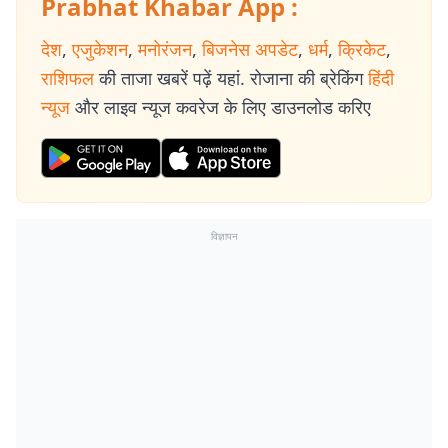
Prabhat Khabar App :
देश
,
एजुकेशन
,
मनोरंजन
,
बिजनेस अपडेट
,
धर्म
,
क्रिकेट
,
राशिफल
की ताजा खबरें पढ़ें यहां. रोजाना की ब्रेकिंग
हिंदी
न्यूज
और लाइव न्यूज कवरेज के लिए डाउनलोड करिए
विज्ञापन