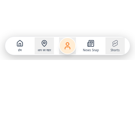
होम
आप का शहर
News Snap
Shorts
Follow us on
X
Download Mobile App