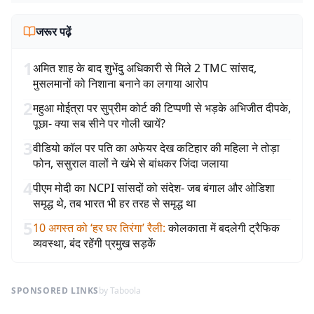
जरूर पढ़ें
1
अमित शाह के बाद शुभेंदु अधिकारी से मिले 2 TMC सांसद,
मुसलमानों को निशाना बनाने का लगाया आरोप
2
महुआ मोईत्रा पर सुप्रीम कोर्ट की टिप्पणी से भड़के अभिजीत दीपके,
पूछा- क्या सब सीने पर गोली खायें?
3
वीडियो कॉल पर पति का अफेयर देख कटिहार की महिला ने तोड़ा
फोन, ससुराल वालों ने खंभे से बांधकर जिंदा जलाया
4
पीएम मोदी का NCPI सांसदों को संदेश- जब बंगाल और ओडिशा
समृद्ध थे, तब भारत भी हर तरह से समृद्ध था
5
10 अगस्त को ‘हर घर तिरंगा’ रैली
:
कोलकाता में बदलेगी ट्रैफिक
व्यवस्था, बंद रहेंगी प्रमुख सड़कें
SPONSORED LINKS
by Taboola