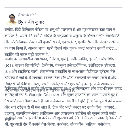
लेखक के बारे में
By
राजीव कुमार
राजीव, हिंदी डिजिटल मीडिया के अनुभवी पत्रकार हैं और प्रभातखबर डॉट कॉम में
कार्यरत हैं. अपने 15 वर्षों से अधिक के पत्रकारीय अनुभव के दौरान उन्होंने टेक्नोलॉजी
और ऑटोमोबाइल सेक्टर की हजारों खबरों, एक्सप्लेनर, एनालिसिस और फीचर स्टोरीज
पर काम किया है. आसान भाषा, गहरी रिसर्च और यूजर-फर्स्ट अप्रोच उनकी कंटेंट
राइटिंग की सबसे बड़ी पहचान है.
राजीव की एक्सपर्टीज स्मार्टफोन, गैजेट्स, एआई, मशीन लर्निंग, इंटरनेट ऑफ थिंग्स
(IoT), साइबर सिक्योरिटी, टेलीकॉम, कंज्यूमर इलेक्ट्रॉनिक्स, इलेक्ट्रिक व्हीकल्स,
ICE और हाइब्रिड कारों, ऑटोनोमस ड्राइविंग के साथ-साथ डिजिटल ट्रेंड्स जैसे
टॉपिक्स में रही है. वे लगातार बदलती टेक और ऑटो इंडस्ट्री पर नजर रखते हैं और
रिपोर्ट्स, ऑफिशियल डेटा, कंपनी अपडेट्स और एक्सपर्ट इनसाइट्स के आधार पर
डिजिटल मीडिया में राजीव की खास पहचान SEO-ऑप्टिमाइज्ड और डेटा-ड्रिवेन कंटेंट
सटीक और भरोसेमंद जानकारी यूजर्स तक पहुंचाते हैं.
के लिए भी रही है. Google Discover और यूजर एंगेजमेंट को ध्यान में रखते हुए वे
ऐसे आर्टिकल्स तैयार करते हैं, जो न केवल जानकारी भरे होते हैं, बल्कि यूजर्स की जरूरत
और सर्च ट्रेंड्स से भी मेल खाते हैं. टेक और ऑटो सेक्टर पर उनके रिव्यू, एक्सपर्ट
इंटरव्यू, कॉम्पैरिजन-बेस्ड आर्टिकल्स और एक्सप्लेनर स्टोरीज को यूजर्स काफी पसंद
राजीव ने अपने पत्रकारिता करियर की शुरुआत वर्ष 2011 में प्रभात खबर दैनिक से की
करते हैं.
थी. शुरुआती दौर में उन्होंने देश-विदेश, कारोबार, संपादकीय, साहित्य, मनोरंजन,