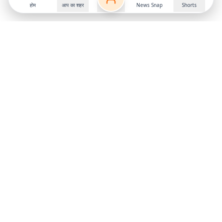
होम
आप का शहर
News Snap
Shorts
Frequently Asked Questions
सितंबर 2025 में भारत में सबसे ज्यादा बिकने वाली कार कौन सी
थी?
टाटा नेक्सन सितंबर 2025 में भारत में सबसे ज्यादा बिकने वाली कार थी.
हुंडई क्रेटा की कीमत क्या है?
टाटा पंच की कीमत क्या है?
महिंद्रा स्कॉर्पियो की कीमत क्या है?