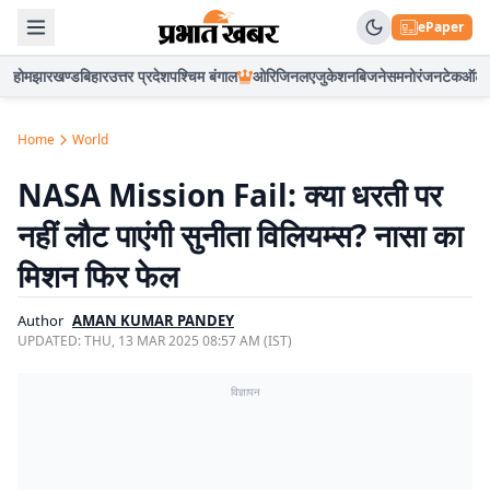
ePaper
होम
झारखण्ड
बिहार
उत्तर प्रदेश
पश्चिम बंगाल
ओरिजिनल
एजुकेशन
बिजनेस
मनोरंजन
टेक
ऑटो
Home
World
NASA Mission Fail: क्या धरती पर
नहीं लौट पाएंगी सुनीता विलियम्स? नासा का
मिशन फिर फेल
Author
AMAN KUMAR PANDEY
UPDATED:
THU, 13 MAR 2025 08:57 AM (IST)
विज्ञापन