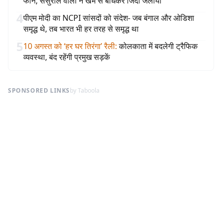
फोन, ससुराल वालों ने खंभे से बांधकर जिंदा जलाया
4
पीएम मोदी का NCPI सांसदों को संदेश- जब बंगाल और ओडिशा
समृद्ध थे, तब भारत भी हर तरह से समृद्ध था
5
10 अगस्त को ‘हर घर तिरंगा’ रैली
:
कोलकाता में बदलेगी ट्रैफिक
व्यवस्था, बंद रहेंगी प्रमुख सड़कें
SPONSORED LINKS
by Taboola