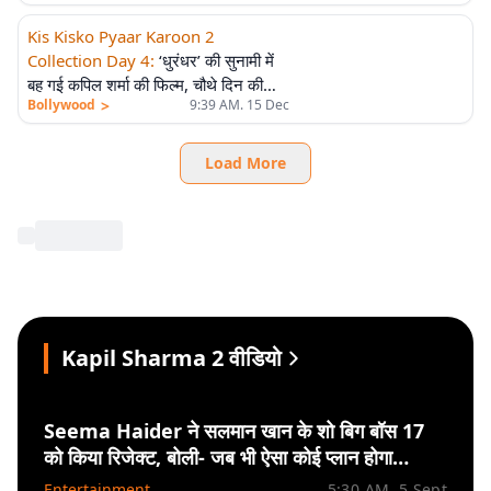
Kis Kisko Pyaar Karoon 2
Collection Day 4
:
‘धुरंधर’ की सुनामी में
बह गई कपिल शर्मा की फिल्म, चौथे दिन की
>
Bollywood
9:39 AM. 15 Dec
कमाई ने किया चौंकाने वाला खुलासा
Load More
Kapil Sharma 2 वीडियो
Seema Haider ने सलमान खान के शो बिग बॉस 17
को किया रिजेक्ट, बोली- जब भी ऐसा कोई प्लान होगा…
Entertainment
5:30 AM. 5 Sept