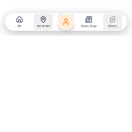
होम
आप का शहर
News Snap
Shorts
Follow us on
X
Download Mobile App
State
›
Jharkhand
›
Hindi News
Gumla News