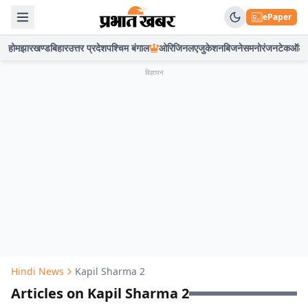
ePaper
होम
झारखण्ड
बिहार
उत्तर प्रदेश
पश्चिम बंगाल
ओरिजिनल
एजुकेशन
बिजनेस
मनोरंजन
टेक
ऑटो
विज्ञापन
Hindi News
Kapil Sharma 2
Articles on Kapil Sharma 2