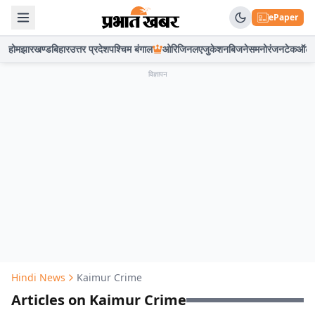
ePaper
होम
झारखण्ड
बिहार
उत्तर प्रदेश
पश्चिम बंगाल
ओरिजिनल
एजुकेशन
बिजनेस
मनोरंजन
टेक
ऑटो
विज्ञापन
Hindi News
Kaimur Crime
Articles on Kaimur Crime