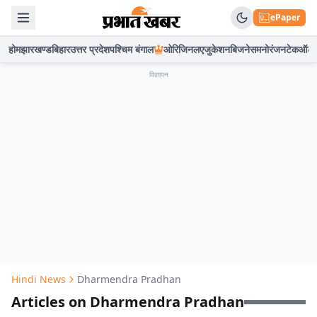
ePaper
होम
झारखण्ड
बिहार
उत्तर प्रदेश
पश्चिम बंगाल
ओरिजिनल
एजुकेशन
बिजनेस
मनोरंजन
टेक
ऑटो
विज्ञापन
Hindi News
Dharmendra Pradhan
Articles on Dharmendra Pradhan