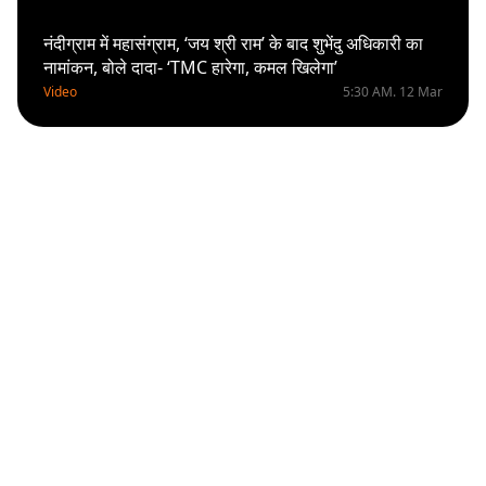
नंदीग्राम में महासंग्राम, ‘जय श्री राम’ के बाद शुभेंदु अधिकारी का
नामांकन, बोले दादा- ‘TMC हारेगा, कमल खिलेगा’
Video
5:30 AM. 12 Mar