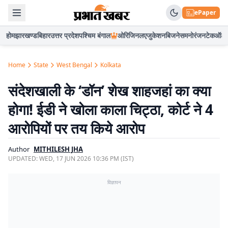
ePaper
होम
झारखण्ड
बिहार
उत्तर प्रदेश
पश्चिम बंगाल
ओरिजिनल
एजुकेशन
बिजनेस
मनोरंजन
टेक
ऑटो
Home
State
West Bengal
Kolkata
संदेशखाली के ‘डॉन’ शेख शाहजहां का क्या
होगा! ईडी ने खोला काला चिट्ठा, कोर्ट ने 4
आरोपियों पर तय किये आरोप
Author
MITHILESH JHA
UPDATED:
WED, 17 JUN 2026 10:36 PM (IST)
विज्ञापन