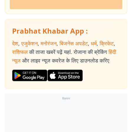
Prabhat Khabar App :
देश
,
एजुकेशन
,
मनोरंजन
,
बिजनेस अपडेट
,
धर्म
,
क्रिकेट
,
राशिफल
की ताजा खबरें पढ़ें यहां. रोजाना की ब्रेकिंग
हिंदी
न्यूज
और लाइव न्यूज कवरेज के लिए डाउनलोड करिए
विज्ञापन