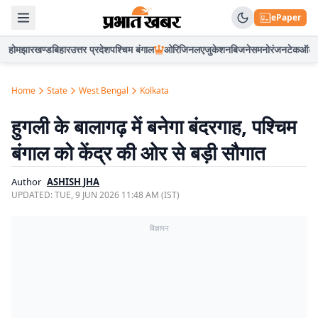
ePaper
होम
झारखण्ड
बिहार
उत्तर प्रदेश
पश्चिम बंगाल
ओरिजिनल
एजुकेशन
बिजनेस
मनोरंजन
टेक
ऑटो
Home
State
West Bengal
Kolkata
हुगली के बालागढ़ में बनेगा बंदरगाह, पश्चिम
बंगाल को केंद्र की ओर से बड़ी सौगात
Author
ASHISH JHA
UPDATED:
TUE, 9 JUN 2026 11:48 AM (IST)
विज्ञापन