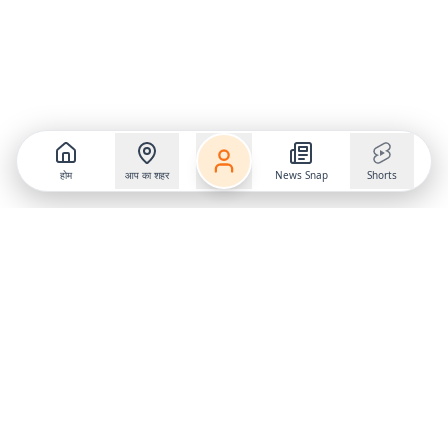
होम
आप का शहर
News Snap
Shorts
Follow us on
X
Download Mobile App