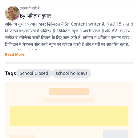
लेखक के बारे में
By
अमिताभ कुमार
अमिताभ कुमार प्रभात खबर डिजिटल में Sr. Content writer हैं. पिछले 15 साल से
डिजिटल पत्रकारिता में सक्रिय हैं. डिजिटल न्यूज में अच्छी पकड़ है और तेजी के साथ
सटीक व भरोसेमंद खबरें लिखने के लिए जाने जाते हैं. वर्तमान में अमिताभ प्रभात खबर
डिजिटल में नेशनल और वर्ल्ड न्यूज पर फोकस करते हैं और तथ्यों पर आधारित खबरों
को प्राथमिकता देते हैं.
Read More
अमिताभ 1 अप्रैल 2011 से प्रभात खबर से जुड़े और शुरुआत से ही डिजिटल
पत्रकारिता में सक्रिय रहे. खबरों को आसान, रोचक और आम लोगों की भाषा में पेश
Tags
School Closed
school holidays
करना इनकी खासियत है. डिजिटल के साथ-साथ प्रिंट के लिए भी कई अहम रिपोर्ट कीं.
खासकर ‘पंचायतनामा’ के लिए गांवों में जाकर की गई ग्रामीण रिपोर्टिंग करियर का यादगार
अनुभव है.
प्रभात खबर से जुड़ने के बाद कई बड़े चुनाव कवर करने का अनुभव मिला. 2014,
2019 और 2024 के लोकसभा चुनाव के साथ-साथ झारखंड विधानसभा चुनावों
(2014, 2019 और 2024) की भी ग्राउंड रिपोर्टिंग की है. चुनावी माहौल, जनता के मुद्दे
और राजनीतिक हलचल को करीब से समझना रिपोर्टिंग की खास पहचान रही है. 📩
संपर्क :
amitabh.kumar@prabhatkhabar.in