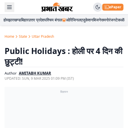
ePaper
होम
झारखण्ड
बिहार
उत्तर प्रदेश
पश्चिम बंगाल
ओरिजिनल
एजुकेशन
बिजनेस
मनोरंजन
टेक
ऑटो
Home
State
Uttar Pradesh
Public Holidays : होली पर 4 दिन की
छुट्टी!
Author
AMITABH KUMAR
UPDATED:
SUN, 9 MAR 2025 01:09 PM (IST)
विज्ञापन